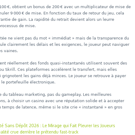
100 €, obtient un bonus de 200 € avec un multiplicateur de mise de
umuler 9 000 € de mise. En fonction du taux de retour du jeu, cela
ntie de gain. La rapidité du retrait devient alors un leurre
 processus de mise.
outée ne vient pas du mot « immédiat » mais de la transparence du
pule clairement les délais et les exigences, le joueur peut naviguer
es vaines.
osent réellement des fonds quasi‑instantanés utilisent souvent des
Skrill. Ces plateformes accélèrent le transfert, mais elles
i grignotent les gains déjà minces. Le joueur se retrouve à payer
 le portefeuille électronique.
rtie du tableau marketing, pas du gameplay. Les meilleures
ions, à choisir un casino avec une réputation solide et à accepter
n temps de latence, même si le site crie « instantané » en gros
té Sans Dépôt 2026 : Le Mirage qui Fait Pleurer les Joueurs
alité crue derrière le prétendu fast‑track