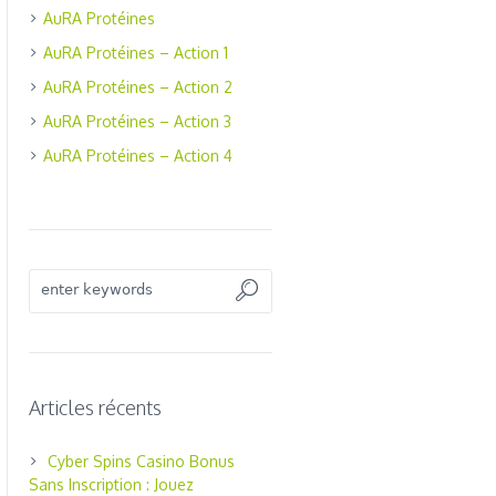
AuRA Protéines
AuRA Protéines – Action 1
AuRA Protéines – Action 2
AuRA Protéines – Action 3
AuRA Protéines – Action 4
Articles récents
Cyber Spins Casino Bonus
Sans Inscription : Jouez