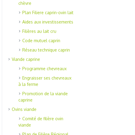
chèvre
Plan Filiere caprin-ovin lait
Aides aux investissements
Filières au lait cru
Code mutuel caprin
Réseau technique caprin
Viande caprine
Programme chevreaux
Engraisser ses chevreaux
à la ferme
Promotion de la viande
caprine
Ovins viande
Comité de filière ovin
viande
Plan de Filière Régional