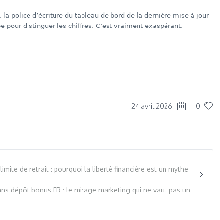
, la police d’écriture du tableau de bord de la dernière mise à jour
pe pour distinguer les chiffres. C’est vraiment exaspérant.
dIn
re
24 avril 2026
0
limite de retrait : pourquoi la liberté financière est un mythe
ans dépôt bonus FR : le mirage marketing qui ne vaut pas un