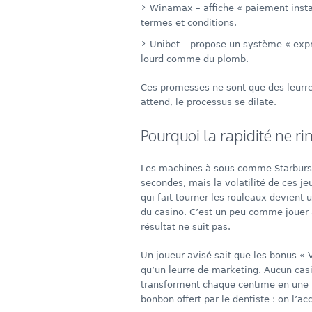
Winamax – affiche « paiement instan
termes et conditions.
Unibet – propose un système « exp
lourd comme du plomb.
Ces promesses ne sont que des leurres.
attend, le processus se dilate.
Pourquoi la rapidité ne ri
Les machines à sous comme Starburst 
secondes, mais la volatilité de ces je
qui fait tourner les rouleaux devient 
du casino. C’est un peu comme jouer à 
résultat ne suit pas.
Un joueur avisé sait que les bonus « V
qu’un leurre de marketing. Aucun casin
transforment chaque centime en une 
bonbon offert par le dentiste : on l’ac