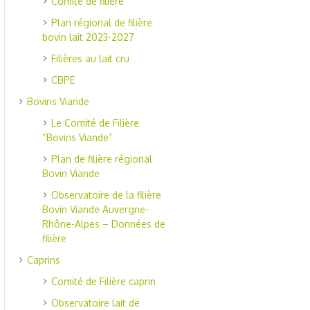
Comité de filière
Plan régional de filière
bovin lait 2023-2027
Filières au lait cru
CBPE
Bovins Viande
Le Comité de Filière
“Bovins Viande”
Plan de filière régional
Bovin Viande
Observatoire de la filière
Bovin Viande Auvergne-
Rhône-Alpes – Données de
filière
Caprins
Comité de Filière caprin
Observatoire lait de