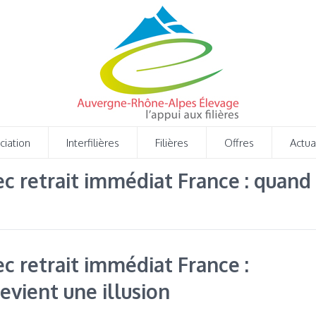
ciation
Interfilières
Filières
Offres
Actua
ec retrait immédiat France : quand 
ec retrait immédiat France :
evient une illusion