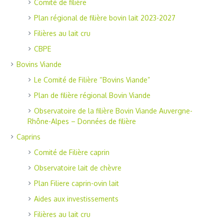
Comité de filière
Plan régional de filière bovin lait 2023-2027
Filières au lait cru
CBPE
Bovins Viande
Le Comité de Filière “Bovins Viande”
Plan de filière régional Bovin Viande
Observatoire de la filière Bovin Viande Auvergne-
Rhône-Alpes – Données de filière
Caprins
Comité de Filière caprin
Observatoire lait de chèvre
Plan Filiere caprin-ovin lait
Aides aux investissements
Filières au lait cru