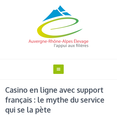
Casino en ligne avec support
français : le mythe du service
qui se la pète