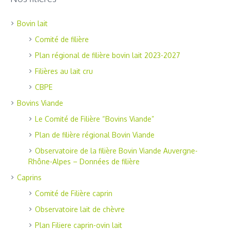
Bovin lait
Comité de filière
Plan régional de filière bovin lait 2023-2027
Filières au lait cru
CBPE
Bovins Viande
Le Comité de Filière “Bovins Viande”
Plan de filière régional Bovin Viande
Observatoire de la filière Bovin Viande Auvergne-
Rhône-Alpes – Données de filière
Caprins
Comité de Filière caprin
Observatoire lait de chèvre
Plan Filiere caprin-ovin lait