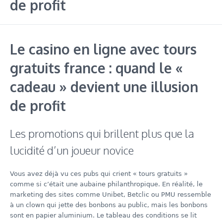
de profit
Le casino en ligne avec tours
gratuits france : quand le «
cadeau » devient une illusion
de profit
Les promotions qui brillent plus que la
lucidité d’un joueur novice
Vous avez déjà vu ces pubs qui crient « tours gratuits »
comme si c’était une aubaine philanthropique. En réalité, le
marketing des sites comme Unibet, Betclic ou PMU ressemble
à un clown qui jette des bonbons au public, mais les bonbons
sont en papier aluminium. Le tableau des conditions se lit