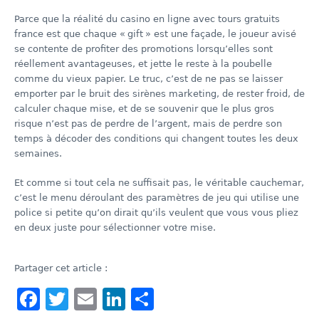
Parce que la réalité du casino en ligne avec tours gratuits
france est que chaque « gift » est une façade, le joueur avisé
se contente de profiter des promotions lorsqu’elles sont
réellement avantageuses, et jette le reste à la poubelle
comme du vieux papier. Le truc, c’est de ne pas se laisser
emporter par le bruit des sirènes marketing, de rester froid, de
calculer chaque mise, et de se souvenir que le plus gros
risque n’est pas de perdre de l’argent, mais de perdre son
temps à décoder des conditions qui changent toutes les deux
semaines.
Et comme si tout cela ne suffisait pas, le véritable cauchemar,
c’est le menu déroulant des paramètres de jeu qui utilise une
police si petite qu’on dirait qu’ils veulent que vous vous pliez
en deux juste pour sélectionner votre mise.
Partager cet article :
Facebook
Twitter
Email
LinkedIn
Share