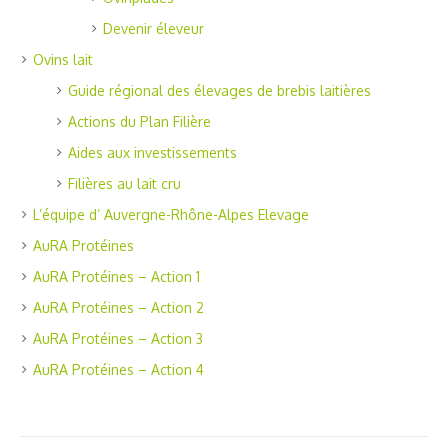
Devenir éleveur
Ovins lait
Guide régional des élevages de brebis laitières
Actions du Plan Filière
Aides aux investissements
Filières au lait cru
L’équipe d’ Auvergne-Rhône-Alpes Elevage
AuRA Protéines
AuRA Protéines – Action 1
AuRA Protéines – Action 2
AuRA Protéines – Action 3
AuRA Protéines – Action 4