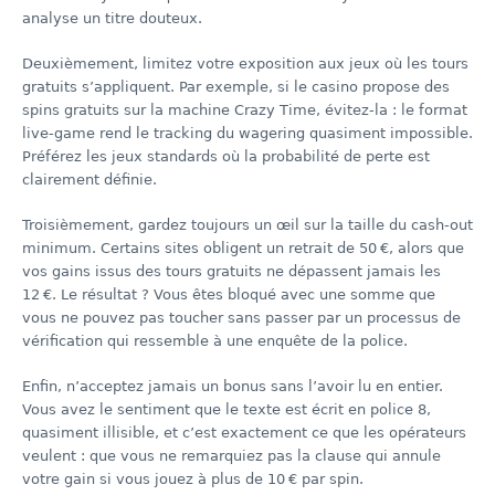
analyse un titre douteux.
Deuxièmement, limitez votre exposition aux jeux où les tours
gratuits s’appliquent. Par exemple, si le casino propose des
spins gratuits sur la machine Crazy Time, évitez-la : le format
live‑game rend le tracking du wagering quasiment impossible.
Préférez les jeux standards où la probabilité de perte est
clairement définie.
Troisièmement, gardez toujours un œil sur la taille du cash‑out
minimum. Certains sites obligent un retrait de 50 €, alors que
vos gains issus des tours gratuits ne dépassent jamais les
12 €. Le résultat ? Vous êtes bloqué avec une somme que
vous ne pouvez pas toucher sans passer par un processus de
vérification qui ressemble à une enquête de la police.
Enfin, n’acceptez jamais un bonus sans l’avoir lu en entier.
Vous avez le sentiment que le texte est écrit en police 8,
quasiment illisible, et c’est exactement ce que les opérateurs
veulent : que vous ne remarquiez pas la clause qui annule
votre gain si vous jouez à plus de 10 € par spin.