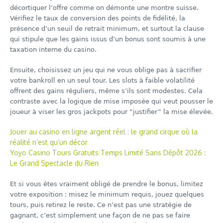
décortiquer l’offre comme on démonte une montre suisse.
Vérifiez le taux de conversion des points de fidélité, la
présence d’un seuil de retrait minimum, et surtout la clause
qui stipule que les gains issus d’un bonus sont soumis à une
taxation interne du casino.
Ensuite, choisissez un jeu qui ne vous oblige pas à sacrifier
votre bankroll en un seul tour. Les slots à faible volatilité
offrent des gains réguliers, même s’ils sont modestes. Cela
contraste avec la logique de mise imposée qui veut pousser le
joueur à viser les gros jackpots pour “justifier” la mise élevée.
Jouer au casino en ligne argent réel : le grand cirque où la
réalité n’est qu’un décor
Yoyo Casino Tours Gratuits Temps Limité Sans Dépôt 2026 :
Le Grand Spectacle du Rien
Et si vous êtes vraiment obligé de prendre le bonus, limitez
votre exposition : misez le minimum requis, jouez quelques
tours, puis retirez le reste. Ce n’est pas une stratégie de
gagnant, c’est simplement une façon de ne pas se faire