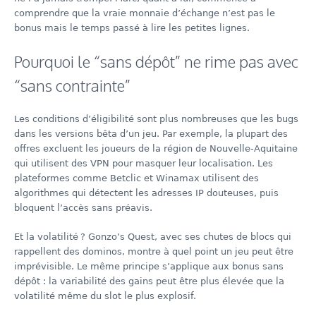
comprendre que la vraie monnaie d’échange n’est pas le
bonus mais le temps passé à lire les petites lignes.
Pourquoi le “sans dépôt” ne rime pas avec
“sans contrainte”
Les conditions d’éligibilité sont plus nombreuses que les bugs
dans les versions bêta d’un jeu. Par exemple, la plupart des
offres excluent les joueurs de la région de Nouvelle-Aquitaine
qui utilisent des VPN pour masquer leur localisation. Les
plateformes comme Betclic et Winamax utilisent des
algorithmes qui détectent les adresses IP douteuses, puis
bloquent l’accès sans préavis.
Et la volatilité ? Gonzo’s Quest, avec ses chutes de blocs qui
rappellent des dominos, montre à quel point un jeu peut être
imprévisible. Le même principe s’applique aux bonus sans
dépôt : la variabilité des gains peut être plus élevée que la
volatilité même du slot le plus explosif.