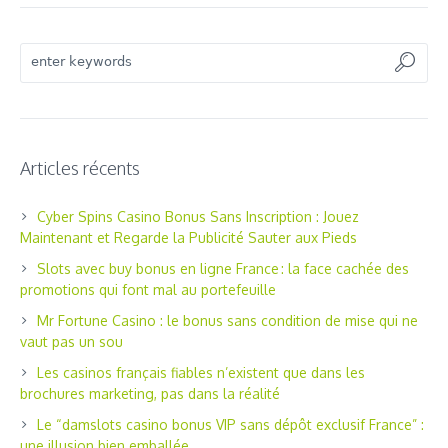
Articles récents
Cyber Spins Casino Bonus Sans Inscription : Jouez
Maintenant et Regarde la Publicité Sauter aux Pieds
Slots avec buy bonus en ligne France : la face cachée des
promotions qui font mal au portefeuille
Mr Fortune Casino : le bonus sans condition de mise qui ne
vaut pas un sou
Les casinos français fiables n’existent que dans les
brochures marketing, pas dans la réalité
Le “damslots casino bonus VIP sans dépôt exclusif France” :
une illusion bien emballée