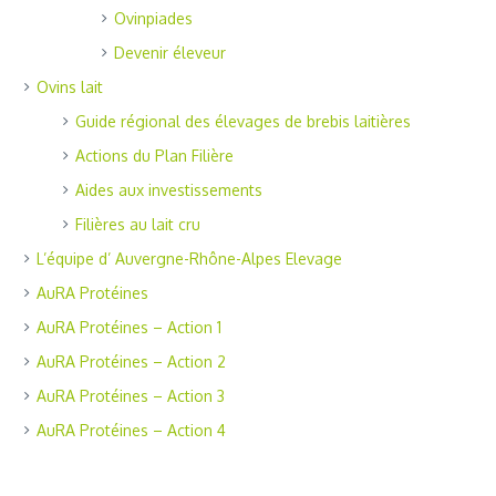
Ovinpiades
Devenir éleveur
Ovins lait
Guide régional des élevages de brebis laitières
Actions du Plan Filière
Aides aux investissements
Filières au lait cru
L’équipe d’ Auvergne-Rhône-Alpes Elevage
AuRA Protéines
AuRA Protéines – Action 1
AuRA Protéines – Action 2
AuRA Protéines – Action 3
AuRA Protéines – Action 4