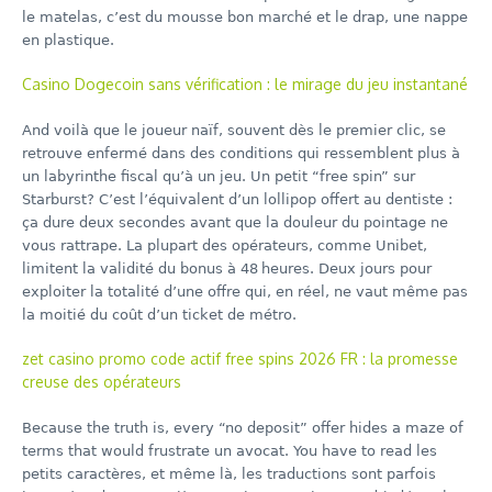
le matelas, c’est du mousse bon marché et le drap, une nappe
en plastique.
Casino Dogecoin sans vérification : le mirage du jeu instantané
And voilà que le joueur naïf, souvent dès le premier clic, se
retrouve enfermé dans des conditions qui ressemblent plus à
un labyrinthe fiscal qu’à un jeu. Un petit “free spin” sur
Starburst? C’est l’équivalent d’un lollipop offert au dentiste :
ça dure deux secondes avant que la douleur du pointage ne
vous rattrape. La plupart des opérateurs, comme Unibet,
limitent la validité du bonus à 48 heures. Deux jours pour
exploiter la totalité d’une offre qui, en réel, ne vaut même pas
la moitié du coût d’un ticket de métro.
zet casino promo code actif free spins 2026 FR : la promesse
creuse des opérateurs
Because the truth is, every “no deposit” offer hides a maze of
terms that would frustrate un avocat. You have to read les
petits caractères, et même là, les traductions sont parfois