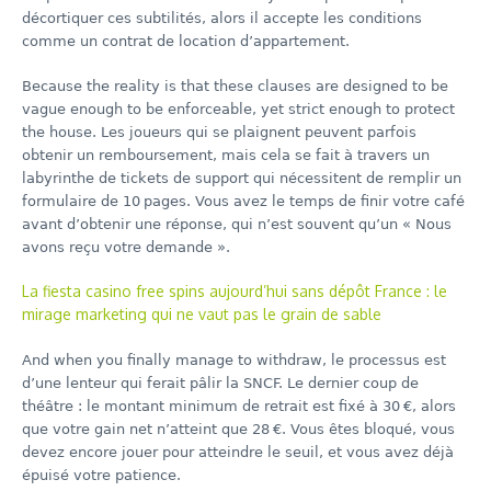
décortiquer ces subtilités, alors il accepte les conditions
comme un contrat de location d’appartement.
Because the reality is that these clauses are designed to be
vague enough to be enforceable, yet strict enough to protect
the house. Les joueurs qui se plaignent peuvent parfois
obtenir un remboursement, mais cela se fait à travers un
labyrinthe de tickets de support qui nécessitent de remplir un
formulaire de 10 pages. Vous avez le temps de finir votre café
avant d’obtenir une réponse, qui n’est souvent qu’un « Nous
avons reçu votre demande ».
La fiesta casino free spins aujourd’hui sans dépôt France : le
mirage marketing qui ne vaut pas le grain de sable
And when you finally manage to withdraw, le processus est
d’une lenteur qui ferait pâlir la SNCF. Le dernier coup de
théâtre : le montant minimum de retrait est fixé à 30 €, alors
que votre gain net n’atteint que 28 €. Vous êtes bloqué, vous
devez encore jouer pour atteindre le seuil, et vous avez déjà
épuisé votre patience.