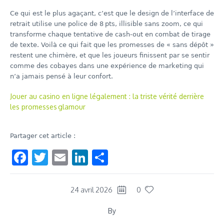
Ce qui est le plus agaçant, c’est que le design de l’interface de
retrait utilise une police de 8 pts, illisible sans zoom, ce qui
transforme chaque tentative de cash‑out en combat de tirage
de texte. Voilà ce qui fait que les promesses de « sans dépôt »
restent une chimère, et que les joueurs finissent par se sentir
comme des cobayes dans une expérience de marketing qui
n’a jamais pensé à leur confort.
Jouer au casino en ligne légalement : la triste vérité derrière
les promesses glamour
Partager cet article :
Facebook
Twitter
Email
LinkedIn
Share
24 avril 2026
0
By