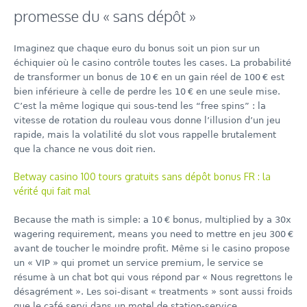
promesse du « sans dépôt »
Imaginez que chaque euro du bonus soit un pion sur un
échiquier où le casino contrôle toutes les cases. La probabilité
de transformer un bonus de 10 € en un gain réel de 100 € est
bien inférieure à celle de perdre les 10 € en une seule mise.
C’est la même logique qui sous-tend les “free spins” : la
vitesse de rotation du rouleau vous donne l’illusion d’un jeu
rapide, mais la volatilité du slot vous rappelle brutalement
que la chance ne vous doit rien.
Betway casino 100 tours gratuits sans dépôt bonus FR : la
vérité qui fait mal
Because the math is simple: a 10 € bonus, multiplied by a 30x
wagering requirement, means you need to mettre en jeu 300 €
avant de toucher le moindre profit. Même si le casino propose
un « VIP » qui promet un service premium, le service se
résume à un chat bot qui vous répond par « Nous regrettons le
désagrément ». Les soi‑disant « treatments » sont aussi froids
que le café servi dans un motel de station-service.