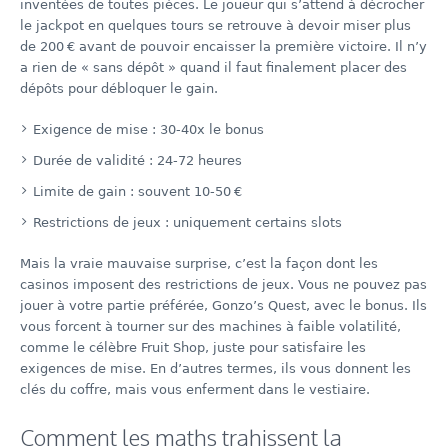
inventées de toutes pièces. Le joueur qui s’attend à décrocher
le jackpot en quelques tours se retrouve à devoir miser plus
de 200 € avant de pouvoir encaisser la première victoire. Il n’y
a rien de « sans dépôt » quand il faut finalement placer des
dépôts pour débloquer le gain.
Exigence de mise : 30‑40x le bonus
Durée de validité : 24‑72 heures
Limite de gain : souvent 10‑50 €
Restrictions de jeux : uniquement certains slots
Mais la vraie mauvaise surprise, c’est la façon dont les
casinos imposent des restrictions de jeux. Vous ne pouvez pas
jouer à votre partie préférée, Gonzo’s Quest, avec le bonus. Ils
vous forcent à tourner sur des machines à faible volatilité,
comme le célèbre Fruit Shop, juste pour satisfaire les
exigences de mise. En d’autres termes, ils vous donnent les
clés du coffre, mais vous enferment dans le vestiaire.
Comment les maths trahissent la