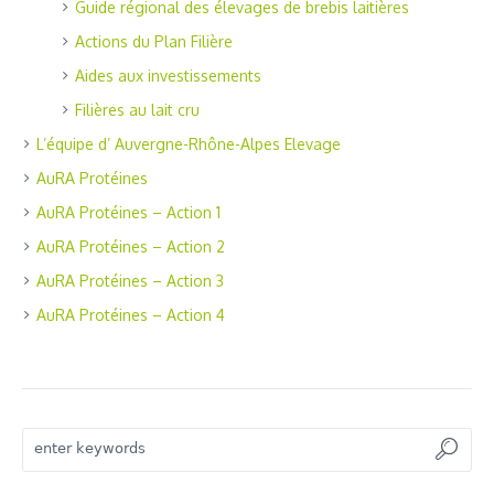
Guide régional des élevages de brebis laitières
Actions du Plan Filière
Aides aux investissements
Filières au lait cru
L’équipe d’ Auvergne-Rhône-Alpes Elevage
AuRA Protéines
AuRA Protéines – Action 1
AuRA Protéines – Action 2
AuRA Protéines – Action 3
AuRA Protéines – Action 4