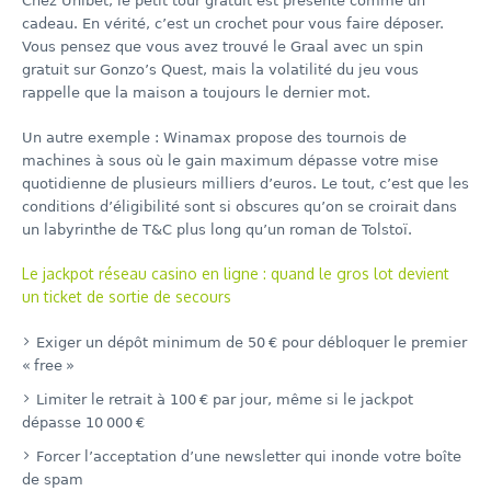
Chez Unibet, le petit tour gratuit est présenté comme un
cadeau. En vérité, c’est un crochet pour vous faire déposer.
Vous pensez que vous avez trouvé le Graal avec un spin
gratuit sur Gonzo’s Quest, mais la volatilité du jeu vous
rappelle que la maison a toujours le dernier mot.
Un autre exemple : Winamax propose des tournois de
machines à sous où le gain maximum dépasse votre mise
quotidienne de plusieurs milliers d’euros. Le tout, c’est que les
conditions d’éligibilité sont si obscures qu’on se croirait dans
un labyrinthe de T&C plus long qu’un roman de Tolstoï.
Le jackpot réseau casino en ligne : quand le gros lot devient
un ticket de sortie de secours
Exiger un dépôt minimum de 50 € pour débloquer le premier
« free »
Limiter le retrait à 100 € par jour, même si le jackpot
dépasse 10 000 €
Forcer l’acceptation d’une newsletter qui inonde votre boîte
de spam