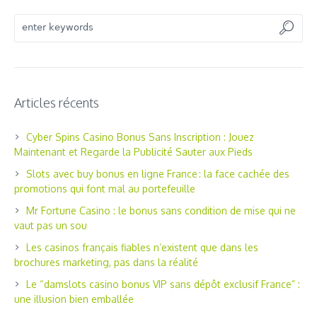
Articles récents
Cyber Spins Casino Bonus Sans Inscription : Jouez
Maintenant et Regarde la Publicité Sauter aux Pieds
Slots avec buy bonus en ligne France : la face cachée des
promotions qui font mal au portefeuille
Mr Fortune Casino : le bonus sans condition de mise qui ne
vaut pas un sou
Les casinos français fiables n’existent que dans les
brochures marketing, pas dans la réalité
Le “damslots casino bonus VIP sans dépôt exclusif France” :
une illusion bien emballée