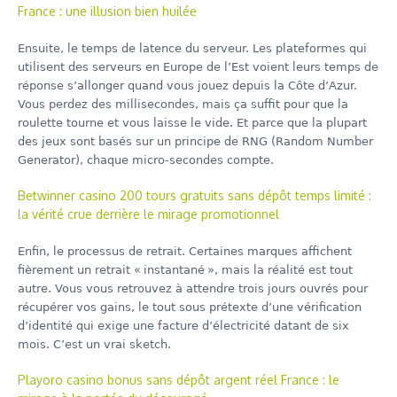
France : une illusion bien huilée
Ensuite, le temps de latence du serveur. Les plateformes qui
utilisent des serveurs en Europe de l’Est voient leurs temps de
réponse s’allonger quand vous jouez depuis la Côte d’Azur.
Vous perdez des millisecondes, mais ça suffit pour que la
roulette tourne et vous laisse le vide. Et parce que la plupart
des jeux sont basés sur un principe de RNG (Random Number
Generator), chaque micro‑secondes compte.
Betwinner casino 200 tours gratuits sans dépôt temps limité :
la vérité crue derrière le mirage promotionnel
Enfin, le processus de retrait. Certaines marques affichent
fièrement un retrait « instantané », mais la réalité est tout
autre. Vous vous retrouvez à attendre trois jours ouvrés pour
récupérer vos gains, le tout sous prétexte d’une vérification
d’identité qui exige une facture d’électricité datant de six
mois. C’est un vrai sketch.
Playoro casino bonus sans dépôt argent réel France : le