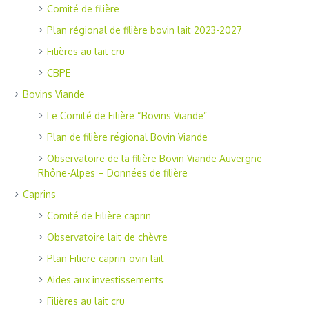
Comité de filière
Plan régional de filière bovin lait 2023-2027
Filières au lait cru
CBPE
Bovins Viande
Le Comité de Filière “Bovins Viande”
Plan de filière régional Bovin Viande
Observatoire de la filière Bovin Viande Auvergne-
Rhône-Alpes – Données de filière
Caprins
Comité de Filière caprin
Observatoire lait de chèvre
Plan Filiere caprin-ovin lait
Aides aux investissements
Filières au lait cru