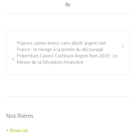
By
Playoro casino bonus sans dépôt argent réel
France : le mirage à la portée du découragé
PokerStars Casino Cashback Argent Réel 2026 : Le
Retour de la Déception Financière
Nos filières
Bovin lait