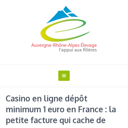
Casino en ligne dépôt
minimum 1 euro en France : la
petite facture qui cache de