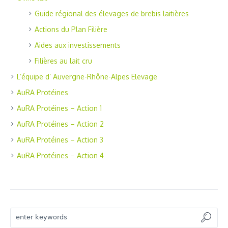
Guide régional des élevages de brebis laitières
Actions du Plan Filière
Aides aux investissements
Filières au lait cru
L’équipe d’ Auvergne-Rhône-Alpes Elevage
AuRA Protéines
AuRA Protéines – Action 1
AuRA Protéines – Action 2
AuRA Protéines – Action 3
AuRA Protéines – Action 4