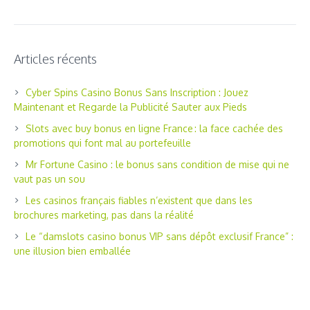
Articles récents
Cyber Spins Casino Bonus Sans Inscription : Jouez
Maintenant et Regarde la Publicité Sauter aux Pieds
Slots avec buy bonus en ligne France : la face cachée des
promotions qui font mal au portefeuille
Mr Fortune Casino : le bonus sans condition de mise qui ne
vaut pas un sou
Les casinos français fiables n’existent que dans les
brochures marketing, pas dans la réalité
Le “damslots casino bonus VIP sans dépôt exclusif France” :
une illusion bien emballée