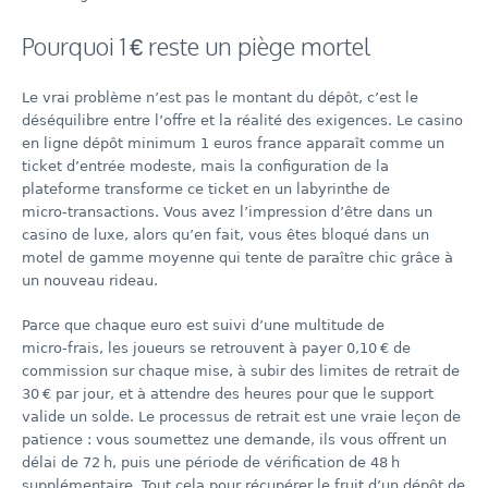
Pourquoi 1 € reste un piège mortel
Le vrai problème n’est pas le montant du dépôt, c’est le
déséquilibre entre l’offre et la réalité des exigences. Le casino
en ligne dépôt minimum 1 euros france apparaît comme un
ticket d’entrée modeste, mais la configuration de la
plateforme transforme ce ticket en un labyrinthe de
micro‑transactions. Vous avez l’impression d’être dans un
casino de luxe, alors qu’en fait, vous êtes bloqué dans un
motel de gamme moyenne qui tente de paraître chic grâce à
un nouveau rideau.
Parce que chaque euro est suivi d’une multitude de
micro‑frais, les joueurs se retrouvent à payer 0,10 € de
commission sur chaque mise, à subir des limites de retrait de
30 € par jour, et à attendre des heures pour que le support
valide un solde. Le processus de retrait est une vraie leçon de
patience : vous soumettez une demande, ils vous offrent un
délai de 72 h, puis une période de vérification de 48 h
supplémentaire. Tout cela pour récupérer le fruit d’un dépôt de