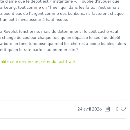
te clame que le dépôt est « instantané », il oublie d’avouer que
marketing, tout comme un “free” qui, dans les faits, n’est jamais
stribuent pas de l’argent comme des bonbons; ils facturent chaque
un petit investisseur à haut risque.
 si Revolut fonctionne, mais de déterminer si le coût caché vaut
ui change de couleur chaque fois qu’on dépasse le seuil de dépôt.
rbore un fond turquoise qui rend les chiffres à peine lisibles, alors
tit qu’on le rate parfois au premier clic ?
alité crue derrière le prétendu fast‑track
dIn
re
24 avril 2026
0