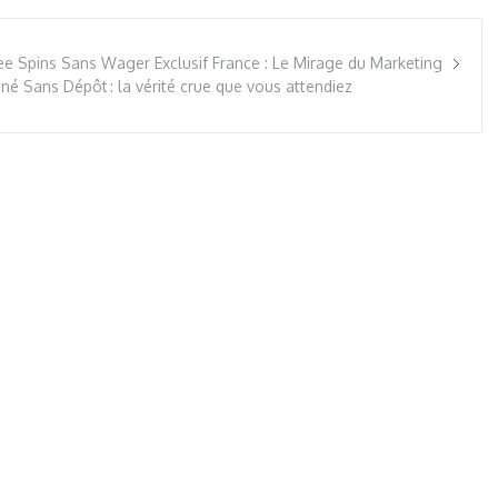
ee Spins Sans Wager Exclusif France : Le Mirage du Marketing
é Sans Dépôt : la vérité crue que vous attendiez