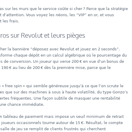
as sur les murs que le service coûte si cher ? Parce que la stratégie
d’attention. Vous voyez les néons, les “VIP” en or, et vous
 les frais.
os sur Revolut et leurs pièges
cher la bannière “déposez avec Revolut et jouez en 2 seconds”.
nsforme chaque dépôt en un calcul algébrique où le pourcentage du
is de conversion. Un joueur qui verse 200 € en vue d’un bonus de
de 190 € au lieu de 200 € dès la première mise, parce que le
 « free spin » qui semble généreuse jusqu’à ce que l’on scrute le
bles que sur des machines à sous à haute volatilité, du type Gonzo’s
 pertes fréquentes. Une façon subtile de masquer une rentabilité
d’une chance immédiate.
son tableau de paiement mais impose un seuil minimum de retrait
 joueurs occasionnels tourne autour de 15 €. Résultat, le compte
 salle de jeu se remplit de clients frustrés qui cherchent