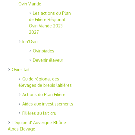
Ovin Viande
Les actions du Plan
de Filière Régional
Ovin Viande 2023-
2027
Inn’Ovin
Ovinpiades
Devenir éleveur
Ovins lait
Guide régional des
élevages de brebis laitières
Actions du Plan Filière
Aides aux investissements
Filières au lait cru
L’équipe d’ Auvergne-Rhône-
Alpes Elevage