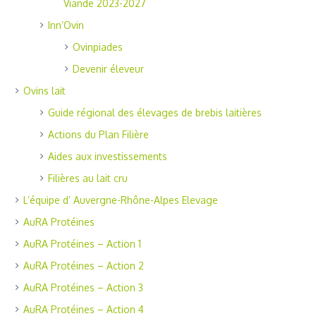
Viande 2023-2027
Inn’Ovin
Ovinpiades
Devenir éleveur
Ovins lait
Guide régional des élevages de brebis laitières
Actions du Plan Filière
Aides aux investissements
Filières au lait cru
L’équipe d’ Auvergne-Rhône-Alpes Elevage
AuRA Protéines
AuRA Protéines – Action 1
AuRA Protéines – Action 2
AuRA Protéines – Action 3
AuRA Protéines – Action 4