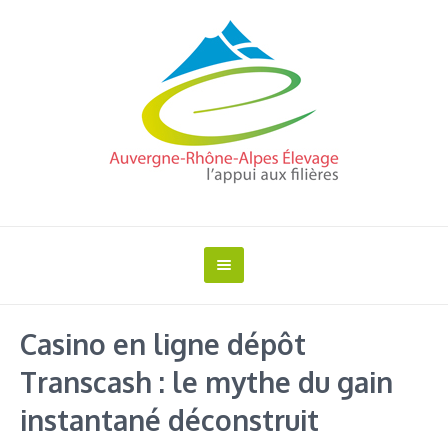
Casino en ligne dépôt
Transcash : le mythe du gain
instantané déconstruit