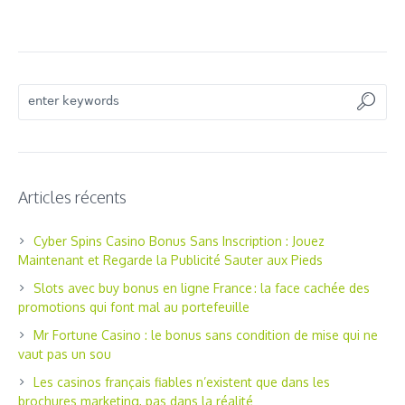
Articles récents
Cyber Spins Casino Bonus Sans Inscription : Jouez
Maintenant et Regarde la Publicité Sauter aux Pieds
Slots avec buy bonus en ligne France : la face cachée des
promotions qui font mal au portefeuille
Mr Fortune Casino : le bonus sans condition de mise qui ne
vaut pas un sou
Les casinos français fiables n’existent que dans les
brochures marketing, pas dans la réalité