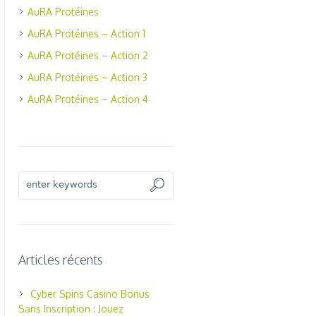
AuRA Protéines
AuRA Protéines – Action 1
AuRA Protéines – Action 2
AuRA Protéines – Action 3
AuRA Protéines – Action 4
Articles récents
Cyber Spins Casino Bonus
Sans Inscription : Jouez