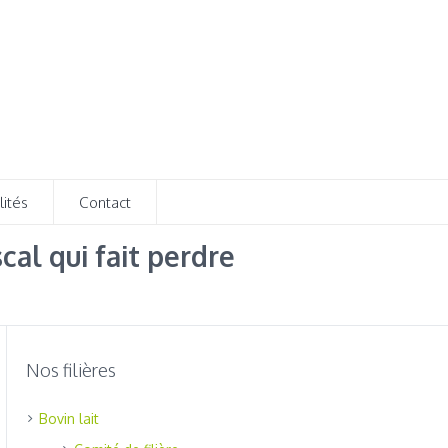
lités
Contact
cal qui fait perdre
Nos filières
Bovin lait