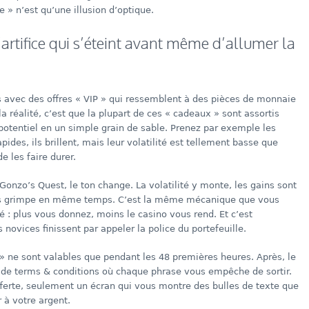
e » n’est qu’une illusion d’optique.
’artifice qui s’éteint avant même d’allumer la
s avec des offres « VIP » qui ressemblent à des pièces de monnaie
la réalité, c’est que la plupart de ces « cadeaux » sont assortis
potentiel en un simple grain de sable. Prenez par exemple les
rapides, ils brillent, mais leur volatilité est tellement basse que
 les faire durer.
nzo’s Quest, le ton change. La volatilité y monte, les gains sont
uis grimpe en même temps. C’est la même mécanique que vous
 : plus vous donnez, moins le casino vous rend. Et c’est
 novices finissent par appeler la police du portefeuille.
P » ne sont valables que pendant les 48 premières heures. Après, le
 de terms & conditions où chaque phrase vous empêche de sortir.
fferte, seulement un écran qui vous montre des bulles de texte que
 à votre argent.