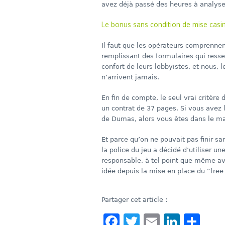
avez déjà passé des heures à analyse
Le bonus sans condition de mise casin
Il faut que les opérateurs comprennen
remplissant des formulaires qui resse
confort de leurs lobbyistes, et nous, 
n’arrivent jamais.
En fin de compte, le seul vrai critère 
un contrat de 37 pages. Si vous avez
de Dumas, alors vous êtes dans le m
Et parce qu’on ne pouvait pas finir sa
la police du jeu a décidé d’utiliser 
responsable, à tel point que même ave
idée depuis la mise en place du “free
Partager cet article :
Facebook
Twitter
Email
Linke
Sha