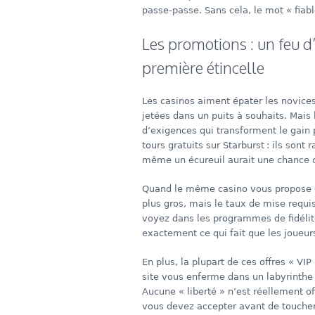
passe‑passe. Sans cela, le mot « fiabl
Les promotions : un feu d
première étincelle
Les casinos aiment épater les novice
jetées dans un puits à souhaits. Mais 
d’exigences qui transforment le gain 
tours gratuits sur Starburst : ils sont 
même un écureuil aurait une chance de
Quand le même casino vous propose Go
plus gros, mais le taux de mise req
voyez dans les programmes de fidélité
exactement ce qui fait que les joueurs
En plus, la plupart de ces offres « VI
site vous enferme dans un labyrinthe
Aucune « liberté » n’est réellement o
vous devez accepter avant de toucher