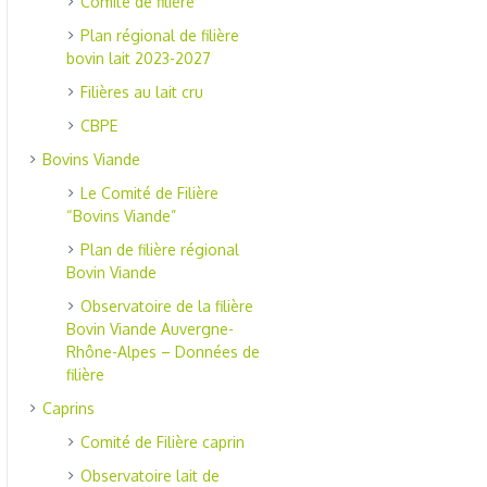
Comité de filière
Plan régional de filière
bovin lait 2023-2027
Filières au lait cru
CBPE
Bovins Viande
Le Comité de Filière
“Bovins Viande”
Plan de filière régional
Bovin Viande
Observatoire de la filière
Bovin Viande Auvergne-
Rhône-Alpes – Données de
filière
Caprins
Comité de Filière caprin
Observatoire lait de