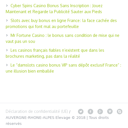
Cyber Spins Casino Bonus Sans Inscription : Jouez
Maintenant et Regarde la Publicité Sauter aux Pieds
Slots avec buy bonus en ligne France : la face cachée des
promotions qui font mal au portefeuille
Mr Fortune Casino : le bonus sans condition de mise qui ne
vaut pas un sou
Les casinos français fiables n’existent que dans les
brochures marketing, pas dans la réalité
Le “damslots casino bonus VIP sans dépôt exclusif France” :
une illusion bien emballée
Déclaration de confidentialité (UE)
/
AUVERGNE-RHONE-ALPES Elevage © 2018 | Tous droits
réservés