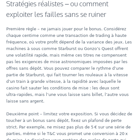
Stratégies réalistes – ou comment
exploiter les failles sans se ruiner
Première règle – ne jamais jouer pour le bonus. Considérez
chaque centime comme une transaction de trading à haute
fréquence, où votre profit dépend de la variance des jeux. Les
machines à sous comme Starburst ou Gonzo’s Quest offrent
une volatilité rapide, mais même ces titres ne compensent
pas les exigences de mise astronomiques imposées par les
offres sans dépôt. Vous pouvez comparer le rythme d’une
partie de Starburst, qui fait tourner les rouleaux à la vitesse
d’un train à grande vitesse, à la rapidité avec laquelle le
casino fait sauter les conditions de mise : les deux sont
ultra‑rapides, mais l’une vous laisse sans billet, l’autre vous
laisse sans argent.
Deuxième point – limitez votre exposition. Si vous décidez de
toucher à un bonus sans dépôt, fixez un plafond de perte
strict. Par exemple, ne misez pas plus de 5 € sur une série de
parties, même si le T&C vous promet une conversion à 20 x