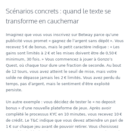
Scénarios concrets : quand le texte se
transforme en cauchemar
Imaginez que vous vous inscrivez sur Betway parce qu’une
publicité vous promet « gagnez de l’argent sans dépôt ». Vous
recevez 5 € de bonus, mais le petit caractère indique : « Les
gains sont limités à 2 € et les mises doivent être de 0,50 €
minimum, 30 fois. » Vous commencez à jouer à Gonzo’s
Quest, où chaque tour dure une fraction de seconde. Au bout
de 12 tours, vous avez atteint le seuil de mise, mais votre
solde ne dépasse jamais les 2 € limités. Vous avez perdu du
temps, pas d’argent, mais le sentiment d’être exploité
persiste.
Un autre exemple : vous décidez de tester le « no deposit
bonus » d’une nouvelle plateforme de jeux. Après avoir
complété le processus KYC en 10 minutes, vous recevez 10 €
de crédit. Le T&C indique que vous devez atteindre un pari de
1 € sur chaque jeu avant de pouvoir retirer. Vous choisissez