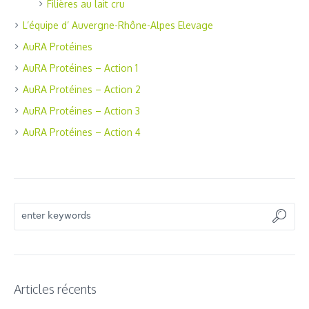
Filières au lait cru
L’équipe d’ Auvergne-Rhône-Alpes Elevage
AuRA Protéines
AuRA Protéines – Action 1
AuRA Protéines – Action 2
AuRA Protéines – Action 3
AuRA Protéines – Action 4
Articles récents