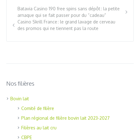
Batavia Casino 190 free spins sans dépôt : la petite
arnaque qui se fait passer pour du “cadeau”
Casino Skrill France : le grand lavage de cerveau
des promos qui ne tiennent pas la route
Nos filières
Bovin lait
Comité de filière
Plan régional de filière bovin lait 2023-2027
Filières au lait cru
CBPE