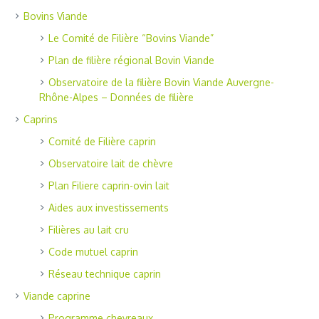
Bovins Viande
Le Comité de Filière “Bovins Viande”
Plan de filière régional Bovin Viande
Observatoire de la filière Bovin Viande Auvergne-
Rhône-Alpes – Données de filière
Caprins
Comité de Filière caprin
Observatoire lait de chèvre
Plan Filiere caprin-ovin lait
Aides aux investissements
Filières au lait cru
Code mutuel caprin
Réseau technique caprin
Viande caprine
Programme chevreaux