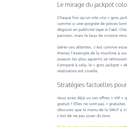
Le mirage du jackpot colo
Chaque fois qu’un site crie « gros jac
comme si une poignée de pièces tombai
déguisé en publicité tape‑à‑l’œil. Che
parisien, mais le taux de victoire res
Gérer ces attentes, c’est comme essaye
Prenez l’exemple de la machine à sous
joueurs les plus aguerris se retrouven
Comparé à cela, le « gros jackpot » de
réalisation est cruelle.
Stratégies factuelles pour 
Vous avez déjà vu ces offres « VIP »
gratuit ? Elles ne sont pas « gratuites
obscures que le menu de la SNCF à 3 h
c’est de ne pas jouer du tout.