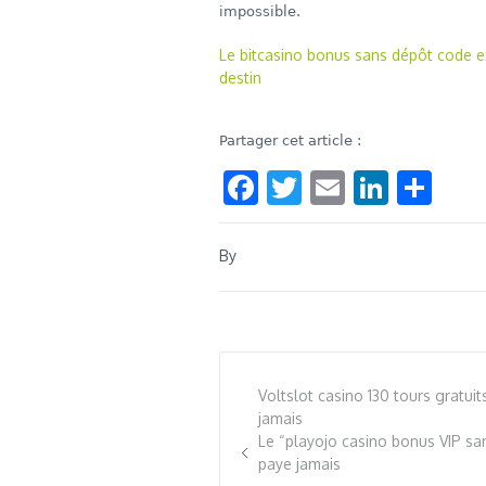
impossible.
Le bitcasino bonus sans dépôt code exc
destin
Partager cet article :
Facebook
Twitter
Email
Linke
Sha
By
Voltslot casino 130 tours gratuit
jamais
Le “playojo casino bonus VIP san
paye jamais