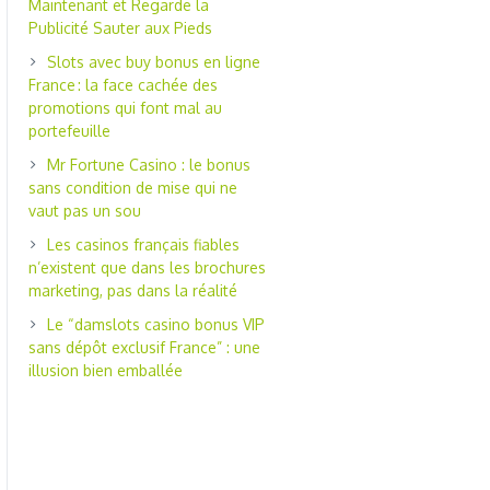
Maintenant et Regarde la
Publicité Sauter aux Pieds
Slots avec buy bonus en ligne
France : la face cachée des
promotions qui font mal au
portefeuille
Mr Fortune Casino : le bonus
sans condition de mise qui ne
vaut pas un sou
Les casinos français fiables
n’existent que dans les brochures
marketing, pas dans la réalité
Le “damslots casino bonus VIP
sans dépôt exclusif France” : une
illusion bien emballée