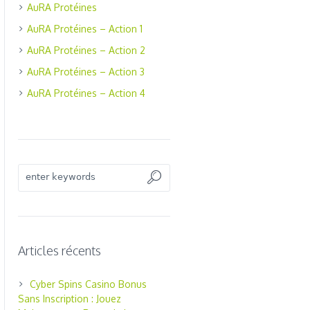
AuRA Protéines
AuRA Protéines – Action 1
AuRA Protéines – Action 2
AuRA Protéines – Action 3
AuRA Protéines – Action 4
Articles récents
Cyber Spins Casino Bonus
Sans Inscription : Jouez