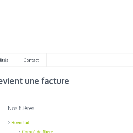
lités
Contact
evient une facture
Nos filières
Bovin lait
Comité de filière