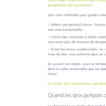
Slots magic casino bonus sans conditi
qui tiennent leurs promesses
Voici trois méthodes pour garder votre 
Définir une bankroll stricte : limit
une crise existentielle.
Choisir des machines à faible volat
vous avez plus de chances de récupér
Éviter les bonus conditionnels : l
mise de 40x, vous enferme dans un
En suivant ces règles, vous ne tombe
dans le cadre raisonnable que les opé
trésor.
Le cosmic slot casino bonus spécial 
Quand les gros jackpots d