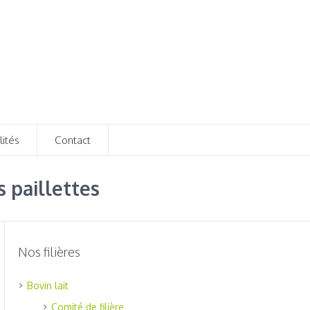
lités
Contact
s paillettes
Nos filières
Bovin lait
Comité de filière