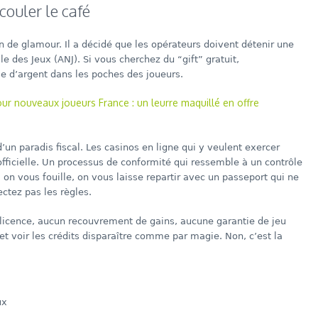
 couler le café
an de glamour. Il a décidé que les opérateurs doivent détenir une
le des Jeux (ANJ). Si vous cherchez du “gift” gratuit,
e d’argent dans les poches des joueurs.
our nouveaux joueurs France : un leurre maquillé en offre
 d’un paradis fiscal. Les casinos en ligne qui y veulent exercer
e officielle. Un processus de conformité qui ressemble à un contrôle
, on vous fouille, on vous laisse repartir avec un passeport qui ne
ctez pas les règles.
licence, aucun recouvrement de gains, aucune garantie de jeu
et voir les crédits disparaître comme par magie. Non, c’est la
ux