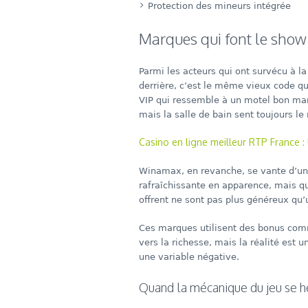
Protection des mineurs intégrée
Marques qui font le show 
Parmi les acteurs qui ont survécu à l
derrière, c’est le même vieux code qu
VIP qui ressemble à un motel bon mar
mais la salle de bain sent toujours l
Casino en ligne meilleur RTP France : la
Winamax, en revanche, se vante d’une
rafraîchissante en apparence, mais qui
offrent ne sont pas plus généreux qu’u
Ces marques utilisent des bonus com
vers la richesse, mais la réalité est
une variable négative.
Quand la mécanique du jeu se he