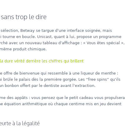
sans trop le dire
a sélection, Betway se targue d’une interface soignée, mais
i tourne en boucle. Unicast, quant à lui, propose un programme
ché avec un nouveau tableau d’affichage : « Vous êtes spécial »,
e même produit chimique.
 dure vérité derrière les chiffres qui brillent
 offre de bienvenue qui ressemble à une liqueur de menthe :
 brûle le palais dès la première gorgée. Les “free spins” qu’ils
n bonbon offert par le dentiste avant l’extraction.
me des appâts : vous pensez que le petit cadeau vous propulsera
 une équation arithmétique où chaque centime mis en jeu devient
urte à la légalité