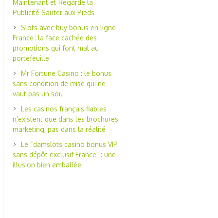
Maintenant et Regarde la
Publicité Sauter aux Pieds
Slots avec buy bonus en ligne
France : la face cachée des
promotions qui font mal au
portefeuille
Mr Fortune Casino : le bonus
sans condition de mise qui ne
vaut pas un sou
Les casinos français fiables
n’existent que dans les brochures
marketing, pas dans la réalité
Le “damslots casino bonus VIP
sans dépôt exclusif France” : une
illusion bien emballée