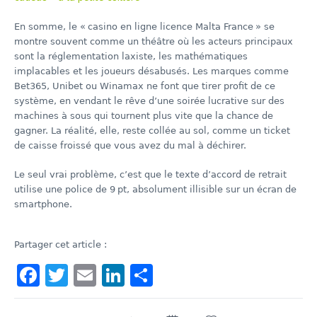
En somme, le « casino en ligne licence Malta France » se
montre souvent comme un théâtre où les acteurs principaux
sont la réglementation laxiste, les mathématiques
implacables et les joueurs désabusés. Les marques comme
Bet365, Unibet ou Winamax ne font que tirer profit de ce
système, en vendant le rêve d’une soirée lucrative sur des
machines à sous qui tournent plus vite que la chance de
gagner. La réalité, elle, reste collée au sol, comme un ticket
de caisse froissé que vous avez du mal à déchirer.
Le seul vrai problème, c’est que le texte d’accord de retrait
utilise une police de 9 pt, absolument illisible sur un écran de
smartphone.
Partager cet article :
Facebook
Twitter
Email
LinkedIn
Share