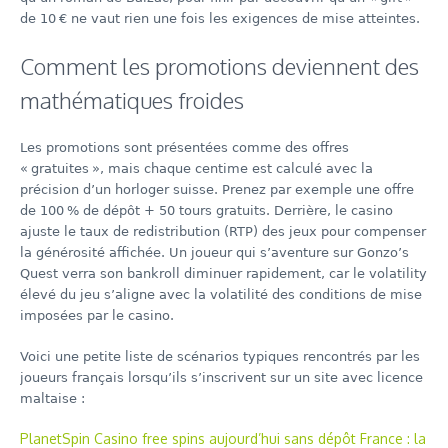
de 10 € ne vaut rien une fois les exigences de mise atteintes.
Comment les promotions deviennent des
mathématiques froides
Les promotions sont présentées comme des offres
« gratuites », mais chaque centime est calculé avec la
précision d’un horloger suisse. Prenez par exemple une offre
de 100 % de dépôt + 50 tours gratuits. Derrière, le casino
ajuste le taux de redistribution (RTP) des jeux pour compenser
la générosité affichée. Un joueur qui s’aventure sur Gonzo’s
Quest verra son bankroll diminuer rapidement, car le volatility
élevé du jeu s’aligne avec la volatilité des conditions de mise
imposées par le casino.
Voici une petite liste de scénarios typiques rencontrés par les
joueurs français lorsqu’ils s’inscrivent sur un site avec licence
maltaise :
PlanetSpin Casino free spins aujourd’hui sans dépôt France : la