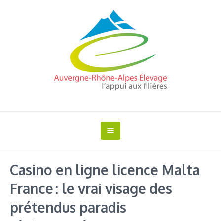
Casino en ligne licence Malta
France : le vrai visage des
prétendus paradis