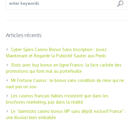
Articles récents
Cyber Spins Casino Bonus Sans Inscription : Jouez
Maintenant et Regarde la Publicité Sauter aux Pieds
Slots avec buy bonus en ligne France : la face cachée des
promotions qui font mal au portefeuille
Mr Fortune Casino : le bonus sans condition de mise qui ne
vaut pas un sou
Les casinos français fiables n’existent que dans les
brochures marketing, pas dans la réalité
Le “damslots casino bonus VIP sans dépôt exclusif France” :
une illusion bien emballée