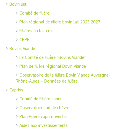
Bovin lait
Comité de filière
Plan régional de filière bovin lait 2023-2027
Filières au lait cru
CBPE
Bovins Viande
Le Comité de Filière “Bovins Viande”
Plan de filière régional Bovin Viande
Observatoire de la filière Bovin Viande Auvergne-
Rhône-Alpes – Données de filière
Caprins
Comité de Filière caprin
Observatoire lait de chèvre
Plan Filiere caprin-ovin lait
Aides aux investissements