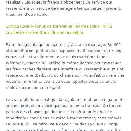
résultat ? Les joueurs français obtiennent un service qui
ressemble à un service de ménage à temps partiel : présent,
mais loin d’être fiable.
Europa Casino bonus de bienvenue 100 free spins FR : la
promesse creuse d’une illusion marketing
Parmi les géants qui prospèrent grâce à ce montage, Bet365
et Unibet tirent parti de la souplesse maltaise pour offrir des
bonus qui se transforment en calculs mathématiques.
Winamax, quant à lui, utilise la même licence pour masquer
les frais cachés derrière une interface qui ressemble à un slot
rapide comme Starburst, où chaque spin vous fait croire à une
victoire imminente avant de vous rappeler brutalement la
réalité du rendement négatif.
Le vrai problème, c’est que la régulation maltaise ne garantit
aucune protection spécifique aux joueurs français. On trouve
parfois des clauses qui donnent à l’opérateur le droit de
modifier les conditions de mise à tout moment, sans préavis.
Le joueur, lui, se retrouve à devoir lire des T&C aussi longs
qu’un roman de Balzac, pour finir par découvrir qu’un « gift »