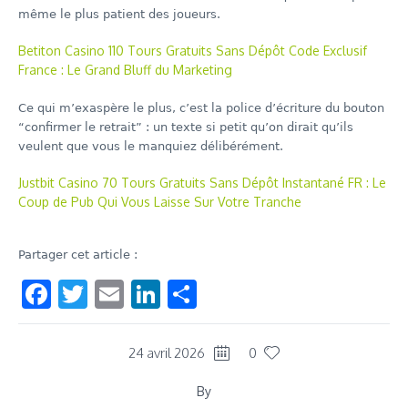
même le plus patient des joueurs.
Betiton Casino 110 Tours Gratuits Sans Dépôt Code Exclusif
France : Le Grand Bluff du Marketing
Ce qui m’exaspère le plus, c’est la police d’écriture du bouton
“confirmer le retrait” : un texte si petit qu’on dirait qu’ils
veulent que vous le manquiez délibérément.
Justbit Casino 70 Tours Gratuits Sans Dépôt Instantané FR : Le
Coup de Pub Qui Vous Laisse Sur Votre Tranche
Partager cet article :
Facebook
Twitter
Email
LinkedIn
Share
24 avril 2026
0
By