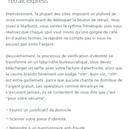
“retrait express”
Premièrement, la plupart des sites imposent un plafond de
mise minimale avant de débloquer le bouton de retrait. Vous
jouez à Starburst, vous sentez le rythme frénétique, puis vous
réalisez que chaque spin vaut moins qu’une gorgée de café.
En d’autres termes, la rapidité ne compte pas si vous ne
pouvez pas sortir l’argent.
Deuxièmement, le processus de vérification d’identité se
transforme en un labyrinthe bureaucratique. Vous devez
télécharger un selfie avec votre facture d’électricité, alors que
le casino brandit fièrement son badge “VIP”. Bien sûr, “VIP”
est entre guillemets, parce que aucune charité ne distribue de
l’argent gratuit. Les opérateurs comme Winamax ne
s’excusent jamais, ils se contentent de vous dire que c’est
“pour votre sécurité”.
Fournir un justificatif de domicile
Scanner votre pièce d’identité
Répondre à un questionnaire anti-fraude