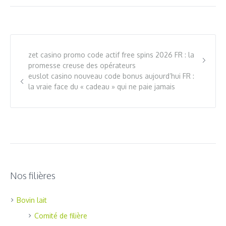
zet casino promo code actif free spins 2026 FR : la
promesse creuse des opérateurs
euslot casino nouveau code bonus aujourd’hui FR :
la vraie face du « cadeau » qui ne paie jamais
Nos filières
Bovin lait
Comité de filière