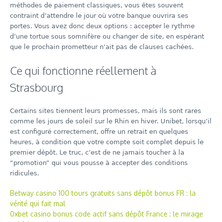
méthodes de paiement classiques, vous êtes souvent
contraint d’attendre le jour où votre banque ouvrira ses
portes. Vous avez donc deux options : accepter le rythme
d’une tortue sous somnifère ou changer de site, en espérant
que le prochain prometteur n’ait pas de clauses cachées.
Ce qui fonctionne réellement à
Strasbourg
Certains sites tiennent leurs promesses, mais ils sont rares
comme les jours de soleil sur le Rhin en hiver. Unibet, lorsqu’il
est configuré correctement, offre un retrait en quelques
heures, à condition que votre compte soit complet depuis le
premier dépôt. Le truc, c’est de ne jamais toucher à la
“promotion” qui vous pousse à accepter des conditions
ridicules.
Betway casino 100 tours gratuits sans dépôt bonus FR : la
vérité qui fait mal
0xbet casino bonus code actif sans dépôt France : le mirage