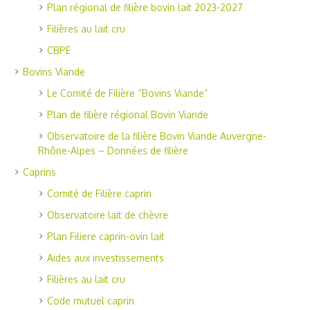
Plan régional de filière bovin lait 2023-2027
Filières au lait cru
CBPE
Bovins Viande
Le Comité de Filière “Bovins Viande”
Plan de filière régional Bovin Viande
Observatoire de la filière Bovin Viande Auvergne-
Rhône-Alpes – Données de filière
Caprins
Comité de Filière caprin
Observatoire lait de chèvre
Plan Filiere caprin-ovin lait
Aides aux investissements
Filières au lait cru
Code mutuel caprin