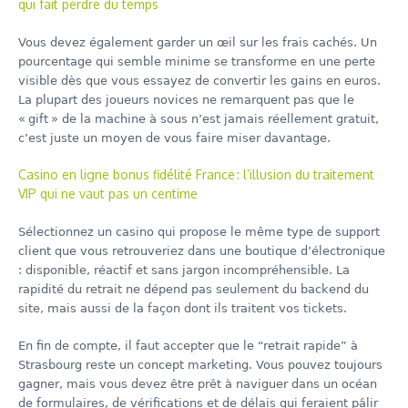
qui fait perdre du temps
Vous devez également garder un œil sur les frais cachés. Un
pourcentage qui semble minime se transforme en une perte
visible dès que vous essayez de convertir les gains en euros.
La plupart des joueurs novices ne remarquent pas que le
« gift » de la machine à sous n’est jamais réellement gratuit,
c’est juste un moyen de vous faire miser davantage.
Casino en ligne bonus fidélité France : l’illusion du traitement
VIP qui ne vaut pas un centime
Sélectionnez un casino qui propose le même type de support
client que vous retrouveriez dans une boutique d’électronique
: disponible, réactif et sans jargon incompréhensible. La
rapidité du retrait ne dépend pas seulement du backend du
site, mais aussi de la façon dont ils traitent vos tickets.
En fin de compte, il faut accepter que le “retrait rapide” à
Strasbourg reste un concept marketing. Vous pouvez toujours
gagner, mais vous devez être prêt à naviguer dans un océan
de formulaires, de vérifications et de délais qui feraient pâlir