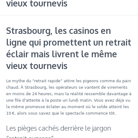
vieux tournevis
Strasbourg, les casinos en
ligne qui promettent un retrait
éclair mais livrent le même
vieux tournevis
Le mythe du “retrait rapide” attire les pigeons comme du pain
chaud. À Strasbourg, les opérateurs se vantent de virements
en moins de 24 heures, mais la réalité ressemble davantage à
une file d’attente à la poste un lundi matin. Vous avez déjà vu
la même promesse éclater au moment où le solde atteint les
10 €, alors vous savez que le spectacle commence tôt.
Les pièges cachés derrière le jargon