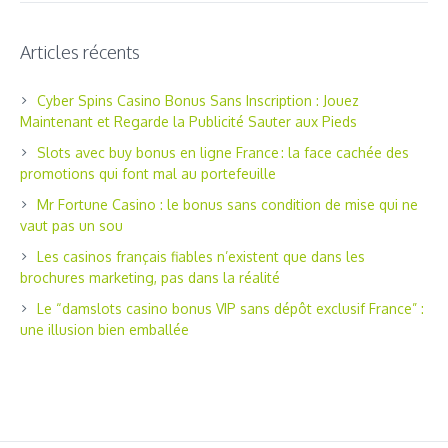
Articles récents
Cyber Spins Casino Bonus Sans Inscription : Jouez
Maintenant et Regarde la Publicité Sauter aux Pieds
Slots avec buy bonus en ligne France : la face cachée des
promotions qui font mal au portefeuille
Mr Fortune Casino : le bonus sans condition de mise qui ne
vaut pas un sou
Les casinos français fiables n’existent que dans les
brochures marketing, pas dans la réalité
Le “damslots casino bonus VIP sans dépôt exclusif France” :
une illusion bien emballée