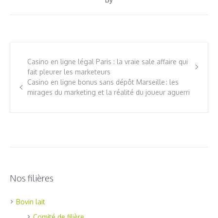
Casino en ligne légal Paris : la vraie sale affaire qui
fait pleurer les marketeurs
Casino en ligne bonus sans dépôt Marseille : les
mirages du marketing et la réalité du joueur aguerri
Nos filières
Bovin lait
Comité de filière