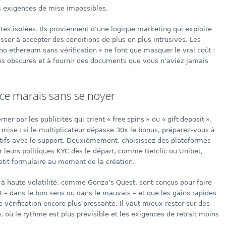
s exigences de mise impossibles.
es isolées. Ils proviennent d’une logique marketing qui exploite
usser à accepter des conditions de plus en plus intrusives. Les
ino ethereum sans vérification » ne font que masquer le vrai coût :
ses obscures et à fournir des documents que vous n’aviez jamais
e marais sans se noyer
r par les publicités qui crient « free spins » ou « gift deposit ».
mise : si le multiplicateur dépasse 30x le bonus, préparez‑vous à
tifs avec le support. Deuxièmement, choisissez des plateformes
ur leurs politiques KYC dès le départ, comme Betclic ou Unibet,
etit formulaire au moment de la création.
x à haute volatilité, comme Gonzo’s Quest, sont conçus pour faire
t – dans le bon sens ou dans le mauvais – et que les gains rapides
vérification encore plus pressante. Il vaut mieux rester sur des
 où le rythme est plus prévisible et les exigences de retrait moins