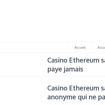
Accueil
Asso
Casino Ethereum sa
paye jamais
Casino Ethereum san
anonyme qui ne pa