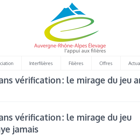
ciation
Interfilières
Filières
Offres
Actua
ns vérification : le mirage du jeu
s vérification : le mirage du jeu
ye jamais