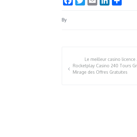
Facebook
Twitter
Email
Linke
Sha
By
Le meilleur casino licence
Rocketplay Casino 240 Tours Gr
Mirage des Offres Gratuites