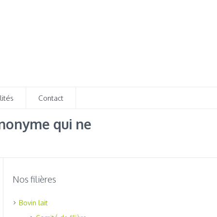
lités
Contact
 anonyme qui ne
Nos filières
Bovin lait