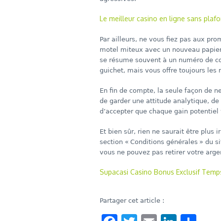
Le meilleur casino en ligne sans plafon
Par ailleurs, ne vous fiez pas aux pr
motel miteux avec un nouveau papier 
se résume souvent à un numéro de com
guichet, mais vous offre toujours les
En fin de compte, la seule façon de ne
de garder une attitude analytique, de 
d’accepter que chaque gain potentiel 
Et bien sûr, rien ne saurait être plus i
section « Conditions générales » du si
vous ne pouvez pas retirer votre arge
Supacasi Casino Bonus Exclusif Temps
Partager cet article :