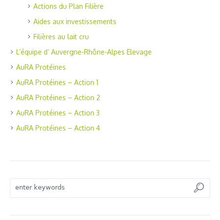
Actions du Plan Filière
Aides aux investissements
Filières au lait cru
L’équipe d’ Auvergne-Rhône-Alpes Elevage
AuRA Protéines
AuRA Protéines – Action 1
AuRA Protéines – Action 2
AuRA Protéines – Action 3
AuRA Protéines – Action 4