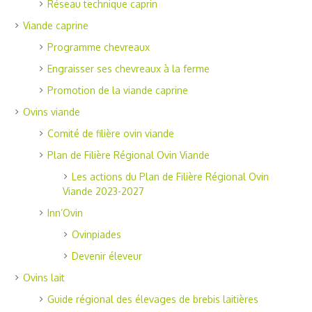
Réseau technique caprin
Viande caprine
Programme chevreaux
Engraisser ses chevreaux à la ferme
Promotion de la viande caprine
Ovins viande
Comité de filière ovin viande
Plan de Filière Régional Ovin Viande
Les actions du Plan de Filière Régional Ovin
Viande 2023-2027
Inn’Ovin
Ovinpiades
Devenir éleveur
Ovins lait
Guide régional des élevages de brebis laitières