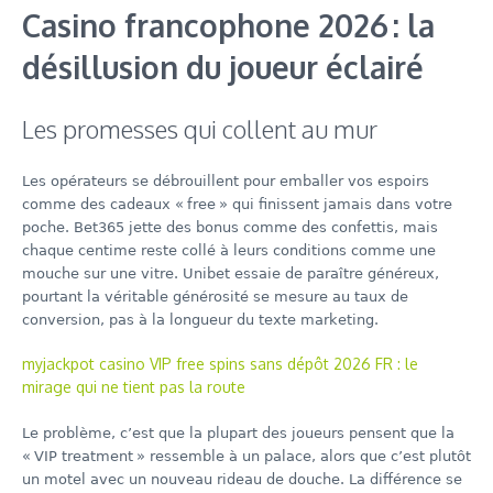
Casino francophone 2026 : la
désillusion du joueur éclairé
Les promesses qui collent au mur
Les opérateurs se débrouillent pour emballer vos espoirs
comme des cadeaux « free » qui finissent jamais dans votre
poche. Bet365 jette des bonus comme des confettis, mais
chaque centime reste collé à leurs conditions comme une
mouche sur une vitre. Unibet essaie de paraître généreux,
pourtant la véritable générosité se mesure au taux de
conversion, pas à la longueur du texte marketing.
myjackpot casino VIP free spins sans dépôt 2026 FR : le
mirage qui ne tient pas la route
Le problème, c’est que la plupart des joueurs pensent que la
« VIP treatment » ressemble à un palace, alors que c’est plutôt
un motel avec un nouveau rideau de douche. La différence se