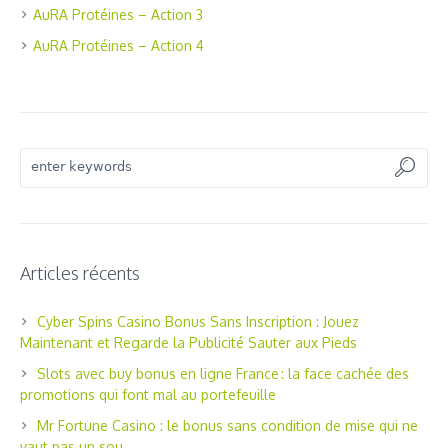
AuRA Protéines – Action 3
AuRA Protéines – Action 4
Articles récents
Cyber Spins Casino Bonus Sans Inscription : Jouez
Maintenant et Regarde la Publicité Sauter aux Pieds
Slots avec buy bonus en ligne France : la face cachée des
promotions qui font mal au portefeuille
Mr Fortune Casino : le bonus sans condition de mise qui ne
vaut pas un sou