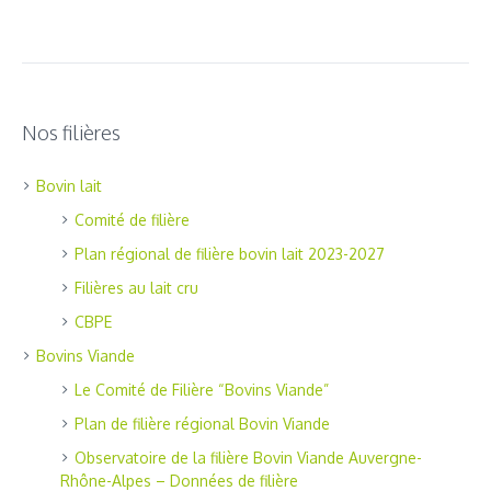
Nos filières
Bovin lait
Comité de filière
Plan régional de filière bovin lait 2023-2027
Filières au lait cru
CBPE
Bovins Viande
Le Comité de Filière “Bovins Viande”
Plan de filière régional Bovin Viande
Observatoire de la filière Bovin Viande Auvergne-
Rhône-Alpes – Données de filière