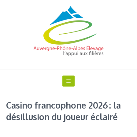
Casino francophone 2026 : la
désillusion du joueur éclairé