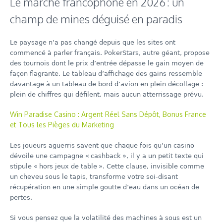
Le marché francophone en 2026 : un
champ de mines déguisé en paradis
Le paysage n’a pas changé depuis que les sites ont
commencé à parler français. PokerStars, autre géant, propose
des tournois dont le prix d’entrée dépasse le gain moyen de
façon flagrante. Le tableau d’affichage des gains ressemble
davantage à un tableau de bord d’avion en plein décollage :
plein de chiffres qui défilent, mais aucun atterrissage prévu.
Win Paradise Casino : Argent Réel Sans Dépôt, Bonus France
et Tous les Pièges du Marketing
Les joueurs aguerris savent que chaque fois qu’un casino
dévoile une campagne « cashback », il y a un petit texte qui
stipule « hors jeux de table ». Cette clause, invisible comme
un cheveu sous le tapis, transforme votre soi-disant
récupération en une simple goutte d’eau dans un océan de
pertes.
Si vous pensez que la volatilité des machines à sous est un