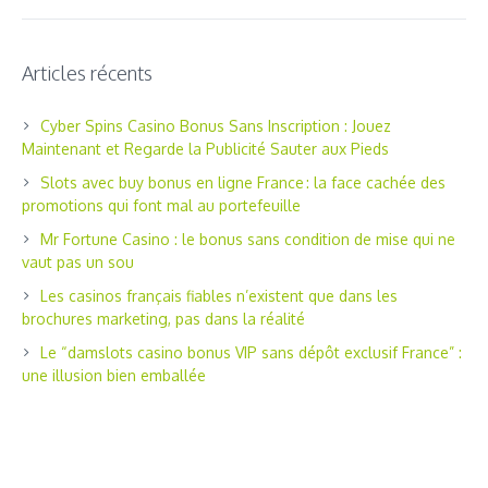
Articles récents
Cyber Spins Casino Bonus Sans Inscription : Jouez
Maintenant et Regarde la Publicité Sauter aux Pieds
Slots avec buy bonus en ligne France : la face cachée des
promotions qui font mal au portefeuille
Mr Fortune Casino : le bonus sans condition de mise qui ne
vaut pas un sou
Les casinos français fiables n’existent que dans les
brochures marketing, pas dans la réalité
Le “damslots casino bonus VIP sans dépôt exclusif France” :
une illusion bien emballée