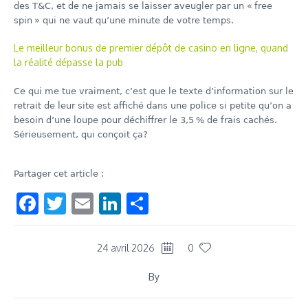
des T&C, et de ne jamais se laisser aveugler par un « free
spin » qui ne vaut qu’une minute de votre temps.
Le meilleur bonus de premier dépôt de casino en ligne, quand
la réalité dépasse la pub
Ce qui me tue vraiment, c’est que le texte d’information sur le
retrait de leur site est affiché dans une police si petite qu’on a
besoin d’une loupe pour déchiffrer le 3,5 % de frais cachés.
Sérieusement, qui conçoit ça?
Partager cet article :
Facebook
Twitter
Email
LinkedIn
Share
24 avril 2026
0
By