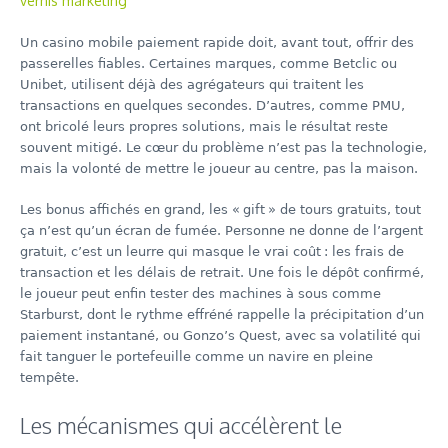
vernis marketing
Un casino mobile paiement rapide doit, avant tout, offrir des
passerelles fiables. Certaines marques, comme Betclic ou
Unibet, utilisent déjà des agrégateurs qui traitent les
transactions en quelques secondes. D’autres, comme PMU,
ont bricolé leurs propres solutions, mais le résultat reste
souvent mitigé. Le cœur du problème n’est pas la technologie,
mais la volonté de mettre le joueur au centre, pas la maison.
Les bonus affichés en grand, les « gift » de tours gratuits, tout
ça n’est qu’un écran de fumée. Personne ne donne de l’argent
gratuit, c’est un leurre qui masque le vrai coût : les frais de
transaction et les délais de retrait. Une fois le dépôt confirmé,
le joueur peut enfin tester des machines à sous comme
Starburst, dont le rythme effréné rappelle la précipitation d’un
paiement instantané, ou Gonzo’s Quest, avec sa volatilité qui
fait tanguer le portefeuille comme un navire en pleine
tempête.
Les mécanismes qui accélèrent le