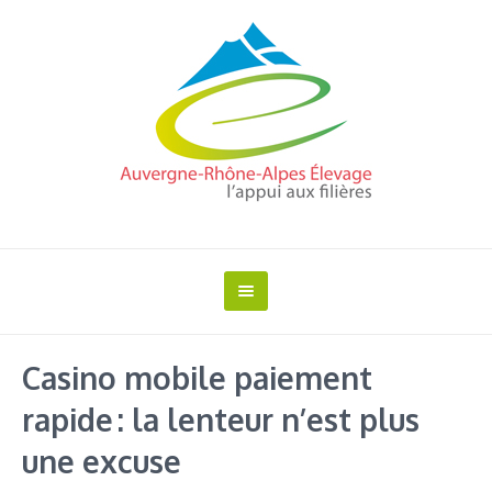
Casino mobile paiement
rapide : la lenteur n’est plus
une excuse