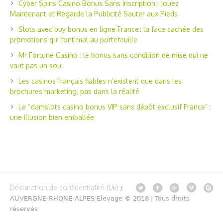
Cyber Spins Casino Bonus Sans Inscription : Jouez
Maintenant et Regarde la Publicité Sauter aux Pieds
Slots avec buy bonus en ligne France : la face cachée des
promotions qui font mal au portefeuille
Mr Fortune Casino : le bonus sans condition de mise qui ne
vaut pas un sou
Les casinos français fiables n’existent que dans les
brochures marketing, pas dans la réalité
Le “damslots casino bonus VIP sans dépôt exclusif France” :
une illusion bien emballée
Déclaration de confidentialité (UE)
/
AUVERGNE-RHONE-ALPES Elevage © 2018 | Tous droits
réservés