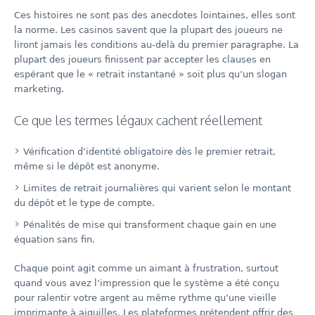
Ces histoires ne sont pas des anecdotes lointaines, elles sont
la norme. Les casinos savent que la plupart des joueurs ne
liront jamais les conditions au-delà du premier paragraphe. La
plupart des joueurs finissent par accepter les clauses en
espérant que le « retrait instantané » soit plus qu’un slogan
marketing.
Ce que les termes légaux cachent réellement
Vérification d’identité obligatoire dès le premier retrait,
même si le dépôt est anonyme.
Limites de retrait journalières qui varient selon le montant
du dépôt et le type de compte.
Pénalités de mise qui transforment chaque gain en une
équation sans fin.
Chaque point agit comme un aimant à frustration, surtout
quand vous avez l’impression que le système a été conçu
pour ralentir votre argent au même rythme qu’une vieille
imprimante à aiguilles. Les plateformes prétendent offrir des