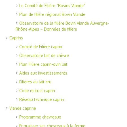
Le Comité de Filière “Bovins Viande”
Plan de filière régional Bovin Viande
Observatoire de la filière Bovin Viande Auvergne-
Rhône-Alpes – Données de filière
Caprins
Comité de Filière caprin
Observatoire lait de chèvre
Plan Filiere caprin-ovin lait
Aides aux investissements
Filières au lait cru
Code mutuel caprin
Réseau technique caprin
Viande caprine
Programme chevreaux
Engraisser ses chevreaux à la ferme