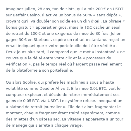
Imaginez Julien, 28 ans, fan de slots, qui a mis 200 € en USDT
sur Betfair Casino. Il active un bonus de 50 % « sans dépôt »,
croyant qu’il va doubler son solde en un clin d’œil. La phrase «
bonus gratuit » apparaît en gros, mais le T&C cache un seuil
de retrait de 100 € et une exigence de mise de 30 fois. Julien
gagne 30 € en Starburst, espère un retrait instantané, reçoit un
email indiquant que « votre portefeuille doit être vérifié ».
Deux jours plus tard, il comprend que le mot « instantané » ne
couvre que le délai entre votre clic et le « processus de
vérification », pas le temps réel où l’argent passe réellement
de la plateforme à son portefeuille.
Ou alors Sophie, qui préfère les machines à sous à haute
volatilité comme Dead or Alive 2. Elle mise 0,01 BTC, voit le
compteur exploser, et décide de retirer immédiatement ses
gains de 0,05 BTC via USDT. Le système refuse, invoquant un
« plafond de retrait journalier ». Elle doit alors fragmenter le
montant, chaque fragment étant traité séparément, comme
des miettes d’un gâteau sec. La vitesse s’apparente à un tour
de manège qui s’arrête à chaque virage.