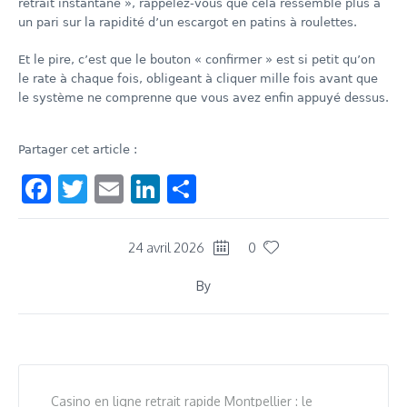
retrait instantané », rappelez-vous que cela ressemble plus à
un pari sur la rapidité d’un escargot en patins à roulettes.
Et le pire, c’est que le bouton « confirmer » est si petit qu’on
le rate à chaque fois, obligeant à cliquer mille fois avant que
le système ne comprenne que vous avez enfin appuyé dessus.
Partager cet article :
Facebook
Twitter
Email
LinkedIn
Share
24 avril 2026
0
By
Casino en ligne retrait rapide Montpellier : le