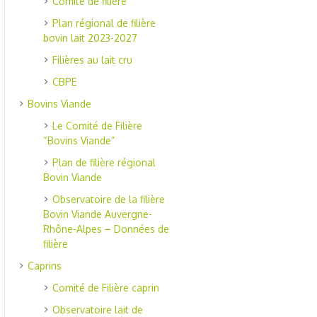
Comité de filière
Plan régional de filière
bovin lait 2023-2027
Filières au lait cru
CBPE
Bovins Viande
Le Comité de Filière
“Bovins Viande”
Plan de filière régional
Bovin Viande
Observatoire de la filière
Bovin Viande Auvergne-
Rhône-Alpes – Données de
filière
Caprins
Comité de Filière caprin
Observatoire lait de