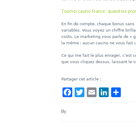
Tournoi casino France : quand les pro
En fin de compte, chaque bonus sans 
variables. Vous voyez un chiffre brilla
coûts. Le marketing vous parle de « gr
la même : aucun casino ne vous fait 
Ce qui me fait le plus enrager, c’est 
que vous cliquez dessus, laissant le s
Partager cet article :
Facebook
Twitter
Email
Linke
Sha
By