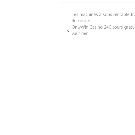
Les machines à sous rentable fra
du casino
OnlyWin Casino 240 tours gratui
vaut rien