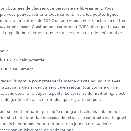
sont bourrées de clauses que personne ne lit vraiment. Vous
 que vous pouvez retirer à tout moment, mais les petites lignes
soumis à un plafond de 100 € ou que vous devez toucher un certain
uvoir encaisser. C’est un peu comme un “VIP” offert par le casino
t il rappelle brutalement que le VIP n’est qu’une ruine décorative
bonus
 à 10 % du gain potentiel
is 48 h seulement
rager, ils sont là pour protéger la marge du casino. Vous n’avez
 gratuit sans demander un service en retour, tout comme on ne
e sans vous faire payer la paille. Le cynisme du marketing, c’est
is de générosité qui s’effrite dès qu’on gratte un peu.
ent souvent emporter par l’idée d’un gain facile, ils oublient de
burst à la lenteur du processus de retrait. Le contraste est flagrant
 mais la demande de retrait met trois jours à être validée,
sser par un labyrinthe de vérifications.