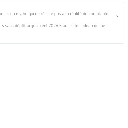
nce : un mythe qui ne résiste pas à la réalité du comptable
ts sans dépôt argent réel 2026 France : le cadeau qui ne