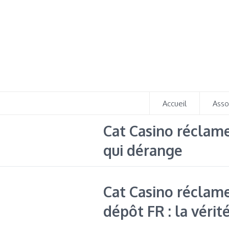
Accueil
Asso
Cat Casino réclame
qui dérange
Cat Casino réclam
dépôt FR : la vérit