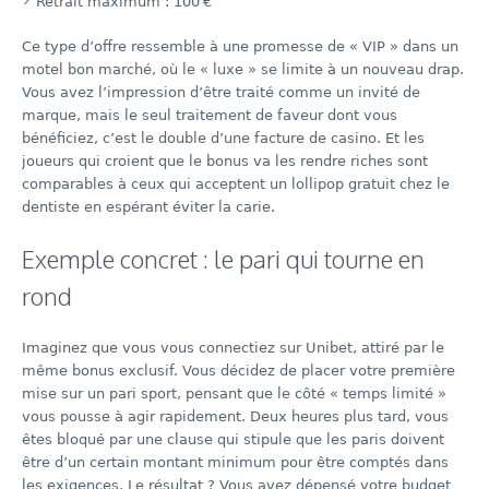
Retrait maximum : 100 €
Ce type d’offre ressemble à une promesse de « VIP » dans un
motel bon marché, où le « luxe » se limite à un nouveau drap.
Vous avez l’impression d’être traité comme un invité de
marque, mais le seul traitement de faveur dont vous
bénéficiez, c’est le double d’une facture de casino. Et les
joueurs qui croient que le bonus va les rendre riches sont
comparables à ceux qui acceptent un lollipop gratuit chez le
dentiste en espérant éviter la carie.
Exemple concret : le pari qui tourne en
rond
Imaginez que vous vous connectiez sur Unibet, attiré par le
même bonus exclusif. Vous décidez de placer votre première
mise sur un pari sport, pensant que le côté « temps limité »
vous pousse à agir rapidement. Deux heures plus tard, vous
êtes bloqué par une clause qui stipule que les paris doivent
être d’un certain montant minimum pour être comptés dans
les exigences. Le résultat ? Vous avez dépensé votre budget