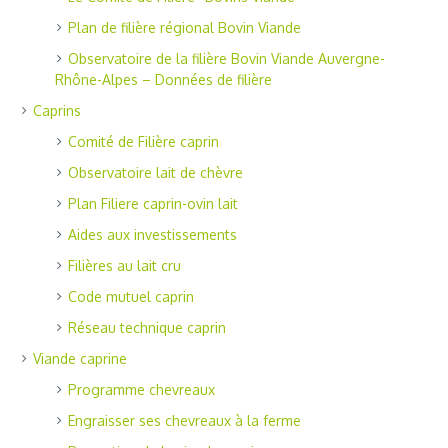
Plan de filière régional Bovin Viande
Observatoire de la filière Bovin Viande Auvergne-
Rhône-Alpes – Données de filière
Caprins
Comité de Filière caprin
Observatoire lait de chèvre
Plan Filiere caprin-ovin lait
Aides aux investissements
Filières au lait cru
Code mutuel caprin
Réseau technique caprin
Viande caprine
Programme chevreaux
Engraisser ses chevreaux à la ferme