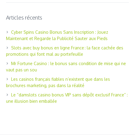
Articles récents
Cyber Spins Casino Bonus Sans Inscription : Jouez
Maintenant et Regarde la Publicité Sauter aux Pieds
Slots avec buy bonus en ligne France : la face cachée des
promotions qui font mal au portefeuille
Mr Fortune Casino : le bonus sans condition de mise qui ne
vaut pas un sou
Les casinos français fiables n’existent que dans les
brochures marketing, pas dans la réalité
Le “damslots casino bonus VIP sans dépôt exclusif France” :
une illusion bien emballée