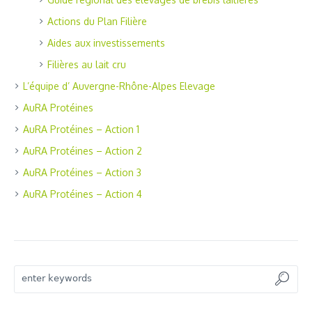
Actions du Plan Filière
Aides aux investissements
Filières au lait cru
L’équipe d’ Auvergne-Rhône-Alpes Elevage
AuRA Protéines
AuRA Protéines – Action 1
AuRA Protéines – Action 2
AuRA Protéines – Action 3
AuRA Protéines – Action 4