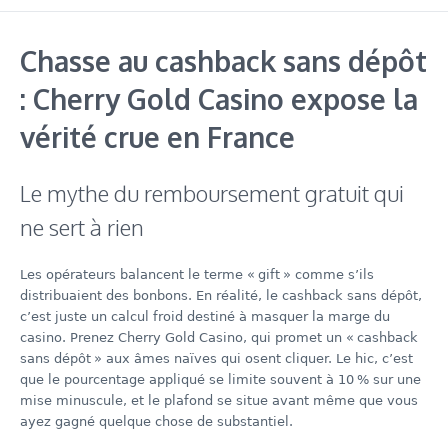
Chasse au cashback sans dépôt
: Cherry Gold Casino expose la
vérité crue en France
Le mythe du remboursement gratuit qui
ne sert à rien
Les opérateurs balancent le terme « gift » comme s’ils
distribuaient des bonbons. En réalité, le cashback sans dépôt,
c’est juste un calcul froid destiné à masquer la marge du
casino. Prenez Cherry Gold Casino, qui promet un « cashback
sans dépôt » aux âmes naïves qui osent cliquer. Le hic, c’est
que le pourcentage appliqué se limite souvent à 10 % sur une
mise minuscule, et le plafond se situe avant même que vous
ayez gagné quelque chose de substantiel.