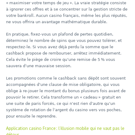
« maximiser votre temps de jeu ». La vraie stratégie consiste
à ignorer ces offres et à se concentrer sur la gestion stricte de
votre bankroll. Aucun casino français, même les plus réputés,
ne vous offrira un avantage mathématique durable.
En pratique, fixez-vous un plafond de pertes quotidien,
déterminez le nombre de spins que vous pouvez tolérer, et
respectez-le. Si vous avez déjà perdu la somme que le
cashback propose de rembourser, arrêtez immédiatement.
Cela évite le piège de croire qu’une remise de 5 % vous
sauvera d’une mauvaise session.
Les promotions comme le cashback sans dépôt sont souvent
accompagnées d’une clause de mise obligatoire, qui vous
oblige à re‑jouer le montant du bonus plusieurs fois avant de
pouvoir le retirer. Cela transforme un « cadeau » gratuit en
une suite de paris forcés, ce qui n’est rien d’autre qu’un
système de rotation de l’argent du casino vers vos poches,
pour ensuite le reprendre.
Application casino France : l’illusion mobile qui ne vaut pas le
détour