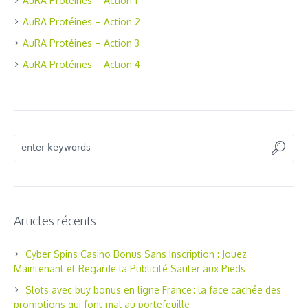
AuRA Protéines – Action 1
AuRA Protéines – Action 2
AuRA Protéines – Action 3
AuRA Protéines – Action 4
Articles récents
Cyber Spins Casino Bonus Sans Inscription : Jouez
Maintenant et Regarde la Publicité Sauter aux Pieds
Slots avec buy bonus en ligne France : la face cachée des
promotions qui font mal au portefeuille