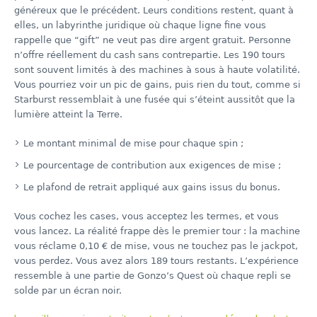
généreux que le précédent. Leurs conditions restent, quant à
elles, un labyrinthe juridique où chaque ligne fine vous
rappelle que “gift” ne veut pas dire argent gratuit. Personne
n’offre réellement du cash sans contrepartie. Les 190 tours
sont souvent limités à des machines à sous à haute volatilité.
Vous pourriez voir un pic de gains, puis rien du tout, comme si
Starburst ressemblait à une fusée qui s’éteint aussitôt que la
lumière atteint la Terre.
Le montant minimal de mise pour chaque spin ;
Le pourcentage de contribution aux exigences de mise ;
Le plafond de retrait appliqué aux gains issus du bonus.
Vous cochez les cases, vous acceptez les termes, et vous
vous lancez. La réalité frappe dès le premier tour : la machine
vous réclame 0,10 € de mise, vous ne touchez pas le jackpot,
vous perdez. Vous avez alors 189 tours restants. L’expérience
ressemble à une partie de Gonzo’s Quest où chaque repli se
solde par un écran noir.