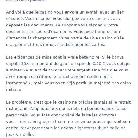
And voilà que le casino vous envoie un e‑mail avec un lien
sécurisé. Vous cliquez, vous chargez votre scanner, vous
déposez les documents. Le support vous répond « votre
dossier est en cours d’examen ». Vous avez l’impression
d’attendre le chargement d’une partie de Live Casino où le
croupier met trois minutes à distribuer les cartes.
Les exigences de mise sont la vraie bête noire. Si le bonus
stipule 30× le montant du gain, un spin de 0,20 € vous oblige
à miser 6 € avant de toucher votre argent. Une fois que vous
avez rempli ce critère, le retrait devient réellement «
instantané », mais vous avez déjà perdu la majorité des gains
initiaux.
Le problème, c’est que le casino ne précise jamais si le retrait
instantané s’applique aux gains nets du bonus ou aux fonds
personnels. Vous êtes donc obligé de faire les comptes
vous‑même, en grognant comme un vieux joueur qui voit son
capital s’évaporer sous les néons clignotants d’une salle de
jeux virtuelle.