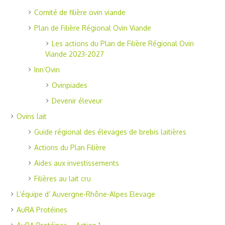
Comité de filière ovin viande
Plan de Filière Régional Ovin Viande
Les actions du Plan de Filière Régional Ovin
Viande 2023-2027
Inn’Ovin
Ovinpiades
Devenir éleveur
Ovins lait
Guide régional des élevages de brebis laitières
Actions du Plan Filière
Aides aux investissements
Filières au lait cru
L’équipe d’ Auvergne-Rhône-Alpes Elevage
AuRA Protéines