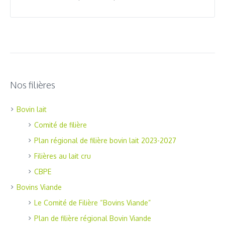
Nos filières
Bovin lait
Comité de filière
Plan régional de filière bovin lait 2023-2027
Filières au lait cru
CBPE
Bovins Viande
Le Comité de Filière “Bovins Viande”
Plan de filière régional Bovin Viande