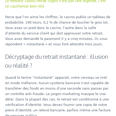
Le meilleur casino retrait crypto n’est pas une légende, c’est
un cauchemar bien réel
Parce que l’on aime les chiffres, le casino publie un tableau de
probabilité. 190 tours, 0,2 % de chance de toucher le gros lot.
Vous avez un pied dans le casino, l’autre dans la salle
d’attente du service client qui doit approuver votre retrait.
Vous avez demandé le paiement il y a cinq minutes, ils vous
répondent « instantané » et vous font attendre trois jours.
Décryptage du retrait instantané : illusion
ou réalité ?
Quand le terme “instantané” apparaît, votre cerveau se met
en mode méfiance. Aucun système bancaire n’est capable de
transférer des fonds en moins d’une seconde sans passer par
un contrôle anti-fraude. Le jargon marketing masque le vrai
délai. Dans la plupart des cas, le retrait est conditionné à une
vérification d’identité. Vous devez fournir une copie de votre
pièce d’identité, un relevé bancaire, parfois même une facture
de services publics.