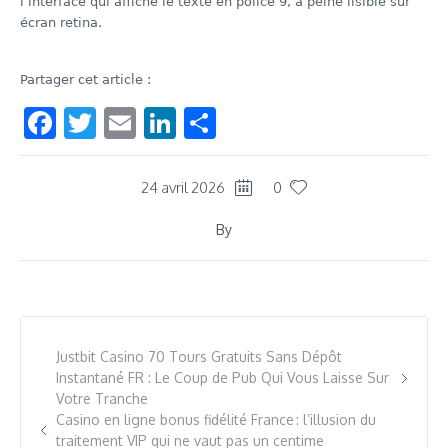
l’interface qui affiche le texte en police 9, à peine lisible sur
écran retina.
Partager cet article :
Facebook
Twitter
Email
LinkedIn
Share
24 avril 2026
0
By
Justbit Casino 70 Tours Gratuits Sans Dépôt
Instantané FR : Le Coup de Pub Qui Vous Laisse Sur
Votre Tranche
Casino en ligne bonus fidélité France : l’illusion du
traitement VIP qui ne vaut pas un centime