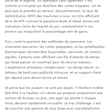
socle de la légalité. Un opérateur sans agrément, c’est
comme un croupier qui distribue des cartes truquées : on ne
peut pas le prendre au sérieux. Deuxièmement, le taux de
redistribution (RTP) des machines à sous. Un titre affichant
96 % de RTP, comme le populaire Book of Dead, donne une
indication claire de l’équité du jeu, contrairement à ces
promos qui maquillent le pourcentage réel de gains.
Puis, vient la question des méthodes de paiement. Les
virements bancaires, les cartes prépayées, et les portefeuilles
électroniques doivent être disponibles, sécurisés, et surtout,
rapides. Certains sites affichent une file d’attente de retrait
qui ferait passer un snailmail pour du service express.
L’expérience utilisateur compte aussi : un design épuré, un
tableau de bord sans publicité intrusive, et un support client
qui répond sans devoir écrire un roman.
Et parce que les joueurs ne sont pas dupes, l’interface mobile
doit être à la hauteur. Un casino qui propose uniquement une
version de bureau, ou pire, une appli qui plante à chaque
mise, devient rapidement invivable. Le vrai challenge, c’est
de concilier une gamme de jeux large avec une plateforme