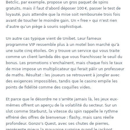
Betclic, par exemple, propose un gros paquet de spins
gratuits, mais il faut d’abord déposer 100 €, passer le test de
loyauté, puis attendre que la mise soit remboursée trois fois
avant de toucher le moindre gain. Un « free » qui n’est rien
d’autre qu’un piège à souris sophistiqué.
Un autre cas typique vient de Unibet. Leur fameux
programme VIP ressemble plus à un motel bon marché qu’à
une suite cinq étoiles. On y trouve un service qui vous traite
comme un client lambda dès que vous franchissez le seuil du
bonus. Les promotions s’enchaînent, mais chaque fois le taux
de mise impose un multiplicateur qui ferait pâlir un professeur
de maths. Résultat : les joueurs se retrouvent à jongler avec
des exigences impossibles, tandis que le casino empile les
points de fidélité comme des coquilles vides.
Et parce que le désordre ne s’arrête jamais là, les jeux eux-
mêmes offrent un aperçu de la volatilité du secteur. Sur un
slot comme Starburst, la vitesse du spin rappelle le rythme
effréné des offres de bienvenue : flashy, mais sans réelle
profondeur. Gonzo’s Quest, avec ses chutes de pierres,
représente mieux la mauvaise surprise quand le jackpot