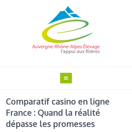
Comparatif casino en ligne
France : Quand la réalité
dépasse les promesses