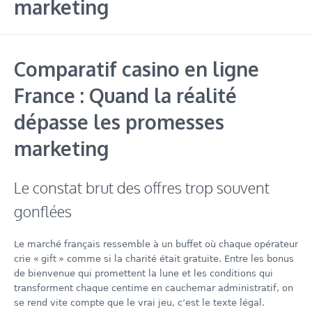
marketing
Comparatif casino en ligne
France : Quand la réalité
dépasse les promesses
marketing
Le constat brut des offres trop souvent
gonflées
Le marché français ressemble à un buffet où chaque opérateur
crie « gift » comme si la charité était gratuite. Entre les bonus
de bienvenue qui promettent la lune et les conditions qui
transforment chaque centime en cauchemar administratif, on
se rend vite compte que le vrai jeu, c’est le texte légal.