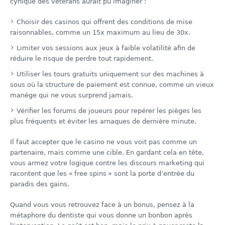
cynique des vétérans aurait pu imaginer :
Choisir des casinos qui offrent des conditions de mise
raisonnables, comme un 15x maximum au lieu de 30x.
Limiter vos sessions aux jeux à faible volatilité afin de
réduire le risque de perdre tout rapidement.
Utiliser les tours gratuits uniquement sur des machines à
sous où la structure de paiement est connue, comme un vieux
manège qui ne vous surprend jamais.
Vérifier les forums de joueurs pour repérer les pièges les
plus fréquents et éviter les arnaques de dernière minute.
Il faut accepter que le casino ne vous voit pas comme un
partenaire, mais comme une cible. En gardant cela en tête,
vous armez votre logique contre les discours marketing qui
racontent que les « free spins » sont la porte d’entrée du
paradis des gains.
Quand vous vous retrouvez face à un bonus, pensez à la
métaphore du dentiste qui vous donne un bonbon après