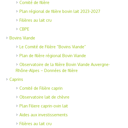
Comité de filière
Plan régional de filière bovin lait 2023-2027
Filières au lait cru
CBPE
Bovins Viande
Le Comité de Filière “Bovins Viande”
Plan de filière régional Bovin Viande
Observatoire de la filière Bovin Viande Auvergne-
Rhône-Alpes – Données de filière
Caprins
Comité de Filière caprin
Observatoire lait de chèvre
Plan Filiere caprin-ovin lait
Aides aux investissements
Filières au lait cru