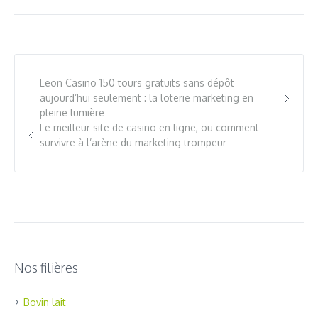
Leon Casino 150 tours gratuits sans dépôt
aujourd’hui seulement : la loterie marketing en
pleine lumière
Le meilleur site de casino en ligne, ou comment
survivre à l’arène du marketing trompeur
Nos filières
Bovin lait