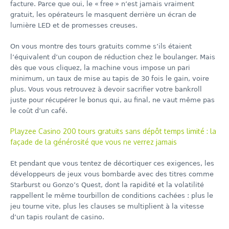
facture. Parce que oui, le « free » n’est jamais vraiment
gratuit, les opérateurs le masquent derrière un écran de
lumière LED et de promesses creuses.
On vous montre des tours gratuits comme s’ils étaient
l’équivalent d’un coupon de réduction chez le boulanger. Mais
dès que vous cliquez, la machine vous impose un pari
minimum, un taux de mise au tapis de 30 fois le gain, voire
plus. Vous vous retrouvez à devoir sacrifier votre bankroll
juste pour récupérer le bonus qui, au final, ne vaut même pas
le coût d’un café.
Playzee Casino 200 tours gratuits sans dépôt temps limité : la
façade de la générosité que vous ne verrez jamais
Et pendant que vous tentez de décortiquer ces exigences, les
développeurs de jeux vous bombarde avec des titres comme
Starburst ou Gonzo’s Quest, dont la rapidité et la volatilité
rappellent le même tourbillon de conditions cachées : plus le
jeu tourne vite, plus les clauses se multiplient à la vitesse
d’un tapis roulant de casino.