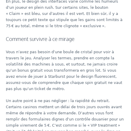
En plus, le design des interfaces varie comme les humeurs
d’un joueur en plein rush. Sur certains sites, le bouton
« Claim » est bleu, sur d’autres il est vert. Et bien sûr, il y a
toujours ce petit texte qui stipule que les gains sont limités à
75 € au total, même si le titre clignote « exclusive ».
Comment survivre à ce mirage
Vous n’avez pas besoin d’une boule de cristal pour voir à
travers le jeu. Analyser les termes, prendre en compte la
volatilité des machines à sous, et surtout, ne jamais croire
qu’un bonus gratuit vous transformera en gros lot. Si vous
avez envie de jouer à Starburst pour le design fluorescent,
assurez‑vous de comprendre que chaque spin gratuit ne vaut
pas plus qu’un ticket de métro.
Un autre point à ne pas négliger : la rapidité du retrait.
Certains casinos mettent un délai de trois jours ouvrés avant
même de répondre à votre demande. D’autres vous font
remplir des formulaires dignes d’un contrôle douanier pour un
simple virement de 5 €. C’est comme si le « VIP treatment »