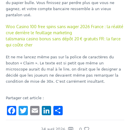
du papier bulle. Vous finissez par perdre plus que vous ne
gagnez, et votre compte bancaire ressemble à un vieux
pantalon usé.
Woo Casino 100 free spins sans wager 2026 France : la réalité
crue derrière le feuillage marketing
talismania casino bonus sans dépôt 20 € gratuits FR : la farce
qui coûte cher
Et ne me lancez même pas sur la police de caractères du
bouton « Claim ». Le texte est si petit que même un
microscope aurait du mal à le lire, on dirait que le designer a
décidé que les joueurs ne devaient même pas remarquer la
condition de mise de 30x. C’est carrément insultant.
Partager cet article :
Facebook
Twitter
Email
LinkedIn
Share
24 avril 2026
0