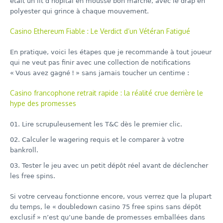
était un lit d’hôpital en mousse bon marché, avec le drap en
polyester qui grince à chaque mouvement.
Casino Ethereum Fiable : Le Verdict d’un Vétéran Fatigué
En pratique, voici les étapes que je recommande à tout joueur
qui ne veut pas finir avec une collection de notifications
« Vous avez gagné ! » sans jamais toucher un centime :
Casino francophone retrait rapide : la réalité crue derrière le
hype des promesses
Lire scrupuleusement les T&C dès le premier clic.
Calculer le wagering requis et le comparer à votre
bankroll.
Tester le jeu avec un petit dépôt réel avant de déclencher
les free spins.
Si votre cerveau fonctionne encore, vous verrez que la plupart
du temps, le « doubledown casino 75 free spins sans dépôt
exclusif » n’est qu’une bande de promesses emballées dans