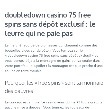
doubledown casino 75 free
spins sans dépôt exclusif : le
leurre qui ne paie pas
Le marché regorge de promesses qui claquent comme des
bouteilles vides sur du béton. Vous tombez sur le
« doubledown casino 75 free spins sans dépôt exclusif » et
vous pensez déjà à la montagne de gains qui va couler dans
votre portefeuille. Spoiler : la montagne est plus proche d’une
colline en terre meuble.
Pourquoi les « free spins » sont la monnaie
des pauvres
Le concept est simple. Le casino vous donne 75 tours gratuits,
aucune mise à déposer. Vous tournez les rouleaux de