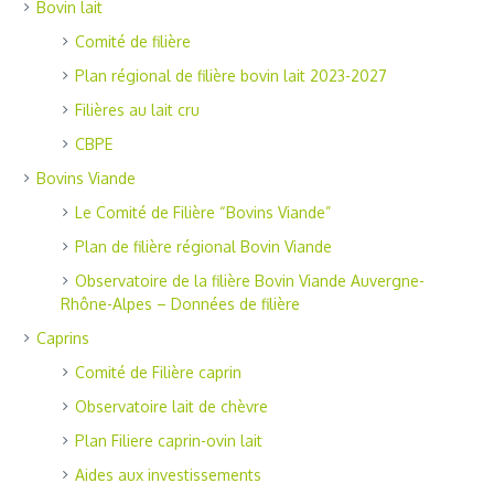
Bovin lait
Comité de filière
Plan régional de filière bovin lait 2023-2027
Filières au lait cru
CBPE
Bovins Viande
Le Comité de Filière “Bovins Viande”
Plan de filière régional Bovin Viande
Observatoire de la filière Bovin Viande Auvergne-
Rhône-Alpes – Données de filière
Caprins
Comité de Filière caprin
Observatoire lait de chèvre
Plan Filiere caprin-ovin lait
Aides aux investissements