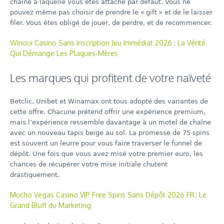
chaîne à laquelle vous êtes attaché par défaut. Vous ne
pouvez même pas choisir de prendre le « gift » et de le laisser
filer. Vous êtes obligé de jouer, de perdre, et de recommencer.
Winoui Casino Sans Inscription Jeu Immédiat 2026 : La Vérité
Qui Démange Les Plaques‑Mères
Les marques qui profitent de votre naïveté
Betclic, Unibet et Winamax ont tous adopté des variantes de
cette offre. Chacune prétend offrir une expérience premium,
mais l’expérience ressemble davantage à un motel de chaîne
avec un nouveau tapis beige au sol. La promesse de 75 spins
est souvent un leurre pour vous faire traverser le funnel de
dépôt. Une fois que vous avez misé votre premier euro, les
chances de récupérer votre mise initiale chutent
drastiquement.
Mucho Vegas Casino VIP Free Spins Sans Dépôt 2026 FR : Le
Grand Bluff du Marketing