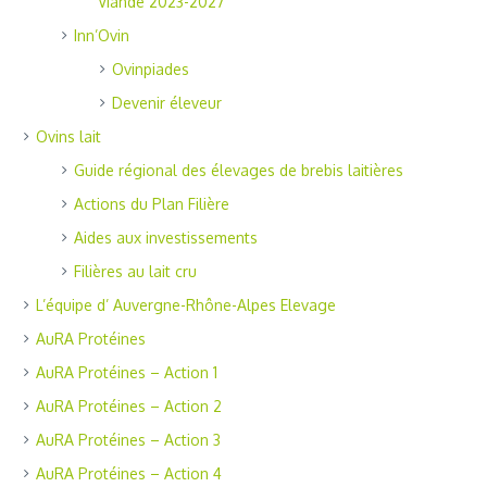
Viande 2023-2027
Inn’Ovin
Ovinpiades
Devenir éleveur
Ovins lait
Guide régional des élevages de brebis laitières
Actions du Plan Filière
Aides aux investissements
Filières au lait cru
L’équipe d’ Auvergne-Rhône-Alpes Elevage
AuRA Protéines
AuRA Protéines – Action 1
AuRA Protéines – Action 2
AuRA Protéines – Action 3
AuRA Protéines – Action 4