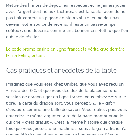
Mettre des limites de dépôt, les respecter, et ne jamais jouer
avec l’argent destiné aux factures, c’est la seule façon de ne
pas finir comme un pigeon en plein vol. Le jeu ne doit pas
devenir votre source de revenu, il reste un passe-temps
coûteux, une dépense comme un abonnement Netflix que l’on
oublie de résilier.
Le code promo casino en ligne france : la vérité crue derrière
le marketing brillant
Cas pratiques et anecdotes de la table
Imaginez que vous êtes chez Unibet, que vous avez reçu un
« free » de 10 €, et que vous décidez de le placer sur une
session de dragon tiger en ligne france. Vous misez 5 € sur le
tigre, la carte du dragon sort. Vous perdez 5 €, le « gift »
s’évapore comme une bulle de savon. Vous repliez, puis vous
entendez le même argumentaire de la page promotionnelle
qui crie « c’est gratuit ». C’est la même histoire que chaque
fois que vous jouez à une machine à sous : le gain affiché n’a
jamais été réalisé, il reste un chiffre lumineux sur l’écran.