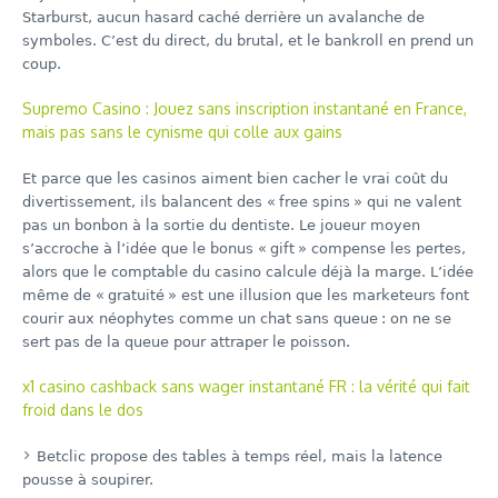
Starburst, aucun hasard caché derrière un avalanche de
symboles. C’est du direct, du brutal, et le bankroll en prend un
coup.
Supremo Casino : Jouez sans inscription instantané en France,
mais pas sans le cynisme qui colle aux gains
Et parce que les casinos aiment bien cacher le vrai coût du
divertissement, ils balancent des « free spins » qui ne valent
pas un bonbon à la sortie du dentiste. Le joueur moyen
s’accroche à l’idée que le bonus « gift » compense les pertes,
alors que le comptable du casino calcule déjà la marge. L’idée
même de « gratuité » est une illusion que les marketeurs font
courir aux néophytes comme un chat sans queue : on ne se
sert pas de la queue pour attraper le poisson.
x1 casino cashback sans wager instantané FR : la vérité qui fait
froid dans le dos
Betclic propose des tables à temps réel, mais la latence
pousse à soupirer.