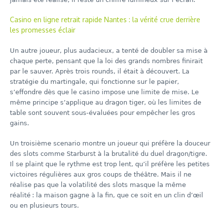
Casino en ligne retrait rapide Nantes : la vérité crue derrière
les promesses éclair
Un autre joueur, plus audacieux, a tenté de doubler sa mise à
chaque perte, pensant que la loi des grands nombres finirait
par le sauver. Après trois rounds, il était à découvert. La
stratégie du martingale, qui fonctionne sur le papier,
s’effondre dès que le casino impose une limite de mise. Le
même principe s’applique au dragon tiger, où les limites de
table sont souvent sous‑évaluées pour empêcher les gros
gains.
Un troisième scenario montre un joueur qui préfère la douceur
des slots comme Starburst à la brutalité du duel dragon/tigre.
Il se plaint que le rythme est trop lent, qu’il préfère les petites
victoires régulières aux gros coups de théâtre. Mais il ne
réalise pas que la volatilité des slots masque la même
réalité : la maison gagne à la fin, que ce soit en un clin d’œil
ou en plusieurs tours.