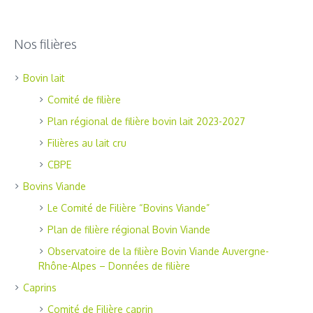
Nos filières
Bovin lait
Comité de filière
Plan régional de filière bovin lait 2023-2027
Filières au lait cru
CBPE
Bovins Viande
Le Comité de Filière “Bovins Viande”
Plan de filière régional Bovin Viande
Observatoire de la filière Bovin Viande Auvergne-
Rhône-Alpes – Données de filière
Caprins
Comité de Filière caprin