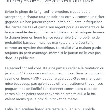
Stratégies de survie au cœur du chaos
Éviter le piège de la “gifted” promotion, c’est d’abord
accepter que chaque tour ne doit pas être vu comme un ticket
gagnant. Un bon joueur regarde le tableau, note la fréquence
des cartes hautes et garde son argent pour les moments où le
tirage semble déséquilibré. Le modèle mathématique derrière
le dragon tiger en ligne france ressemble à un problème de
probabilité basique, mais les marketeurs le présentent
comme un mystère ésotérique. La réalité ? La maison garde
toujours un petit avantage, même si le joueur ne le voit pas
dans les publicités.
Le second conseil consiste à ne jamais céder à la tentation du
jackpot « VIP » qui se vend comme un luxe. Dans le monde du
casino en ligne, « VIP » veut dire que vous êtes un client qui
mise beaucoup, pas qu’on vous offre un traitement royal. Les
programmes de fidélité fonctionnent comme des clubs de
cartes où les points sont convertis en crédits qui, à la fin,
valent moins que le prix d’un ticket de métro.
Enfin, la discipline financière reste le pilier le plus solide.