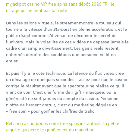
myjackpot casino VIP free spins sans dépôt 2026 FR : le
mirage qui ne tient pas la route
Dans les salons virtuels, le streamer montre le rouleau qui
tourne à la vitesse d’un
Starburst
en pleine accélération, et le
public réagit comme s’il venait de découvrir le secret de
l’univers. Mais la volatilité de ces vidéos ne dépasse jamais le
cadre d’un simple divertissement. Les gains réels restent
enfermés derrière des conditions que personne ne lit en
entier.
Et puis il y a le côté technique. La latence du flux vidéo crée
un décalage de quelques secondes – assez pour que le casino
corrige le résultat avant que le spectateur ne réalise ce qu’il
vient de voir. C’est une forme de « gift » masquée, où la
générosité ne sort jamais du compte du casino. Personne
n’offre de l’argent gratuit, c’est du marketing déguisé en
« free spin » pour gonfler les chiffres de trafic.
Betzino casino bonus code free spins instantané : la petite
aiguille qui perce le gonflement du marketing