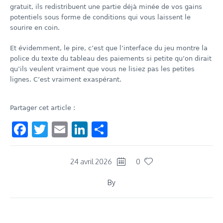
gratuit, ils redistribuent une partie déjà minée de vos gains
potentiels sous forme de conditions qui vous laissent le
sourire en coin.
Et évidemment, le pire, c’est que l’interface du jeu montre la
police du texte du tableau des paiements si petite qu’on dirait
qu’ils veulent vraiment que vous ne lisiez pas les petites
lignes. C’est vraiment exaspérant.
Partager cet article :
Facebook
Twitter
Email
LinkedIn
Share
24 avril 2026
0
By