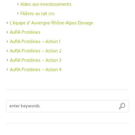
Aides aux investissements
Filières au lait cru
L’équipe d’ Auvergne-Rhône-Alpes Elevage
AuRA Protéines
AuRA Protéines – Action 1
AuRA Protéines – Action 2
AuRA Protéines – Action 3
AuRA Protéines – Action 4