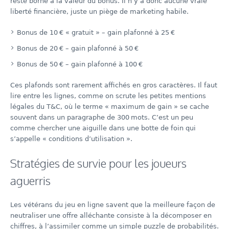
reste borné à la valeur du bonus. Il n’y a donc aucune vraie
liberté financière, juste un piège de marketing habile.
Bonus de 10 € « gratuit » – gain plafonné à 25 €
Bonus de 20 € – gain plafonné à 50 €
Bonus de 50 € – gain plafonné à 100 €
Ces plafonds sont rarement affichés en gros caractères. Il faut
lire entre les lignes, comme on scrute les petites mentions
légales du T&C, où le terme « maximum de gain » se cache
souvent dans un paragraphe de 300 mots. C’est un peu
comme chercher une aiguille dans une botte de foin qui
s’appelle « conditions d’utilisation ».
Stratégies de survie pour les joueurs
aguerris
Les vétérans du jeu en ligne savent que la meilleure façon de
neutraliser une offre alléchante consiste à la décomposer en
chiffres, à l’assimiler comme un simple puzzle de probabilités.