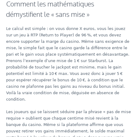
Comment les mathématiques
démystifient le « sans mise »
Le calcul est simple : on vous donne X euros, vous les jouez
sur un jeu à RTP (Return to Player) de 96 %, et vous devez
encore supporter la marge du casino. Même sans exigence de
mise, le simple fait que le casino garde la différence entre le
pari et le gain vous place systématiquement en désavantage.
Prenons l’exemple d’une mise de 1 € sur Starburst. La
probabilité de toucher le jackpot est minime, mais le gain
potentiel est limité à 10 € max. Vous avez donc à jouer 5 €
pour espérer récupérer le bonus de 10 €, à condition que le
casino ne plafonne pas les gains au niveau du bonus initial.
Voilà la vraie condition de mise, déguisée en absence de
condition.
Les joueurs qui se laissent séduire par la phrase « pas de mise
requise » oublient que chaque centime misé revient à la
banque du casino. Même si la plateforme affirme que vous
pouvez retirer vos gains immédiatement, le solde maximal