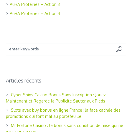
AuRA Protéines – Action 3
AuRA Protéines – Action 4
Articles récents
Cyber Spins Casino Bonus Sans Inscription : Jouez
Maintenant et Regarde la Publicité Sauter aux Pieds
Slots avec buy bonus en ligne France : la face cachée des
promotions qui font mal au portefeuille
Mr Fortune Casino : le bonus sans condition de mise qui ne
vaut pas un sou