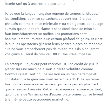
loterie raté qu’à une réelle opportunité.
Parce que la langue française regorge de termes juridiques,
les conditions de mise se cachent souvent derrière des
phr asés comme « mise minimale » ou « exigences de roulage
». Mais quand le texte clame « sans conditions de mise », il
faut immédiatement se méfier. Les promotions sont
habituellement limitées à un certain plafond de gains, et c’est
là que les opérateurs glissent leurs petites pièces de monnaie
: ils ne vous empêcheront pas de miser, mais ils bloqueront
vos gains au seuil de 50 € ou 100 €. Une vraie impasse.
En pratique, un joueur peut recevoir 10 € de crédit de jeu, le
placer sur une machine à sous à haute volatilité comme
Gonzo’s Quest, sortir d’une session en un rien de temps et
constater que le gain maximal reste figé à 25 €. Le système
fonctionne comme un ascenseur qui ne va jamais plus haut
que le rez‑de‑chaussée. Cette mécanique se retrouve partout,
qu’on parle de Winamax ou d’autres plateformes qui se livrent
à la même petite escroquerie marketing.