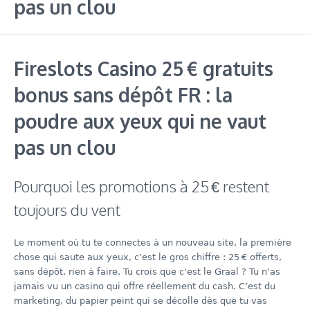
pas un clou
Fireslots Casino 25 € gratuits
bonus sans dépôt FR : la
poudre aux yeux qui ne vaut
pas un clou
Pourquoi les promotions à 25 € restent
toujours du vent
Le moment où tu te connectes à un nouveau site, la première
chose qui saute aux yeux, c’est le gros chiffre : 25 € offerts,
sans dépôt, rien à faire. Tu crois que c’est le Graal ? Tu n’as
jamais vu un casino qui offre réellement du cash. C’est du
marketing, du papier peint qui se décolle dès que tu vas