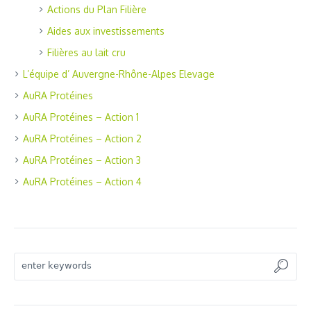
Actions du Plan Filière
Aides aux investissements
Filières au lait cru
L’équipe d’ Auvergne-Rhône-Alpes Elevage
AuRA Protéines
AuRA Protéines – Action 1
AuRA Protéines – Action 2
AuRA Protéines – Action 3
AuRA Protéines – Action 4