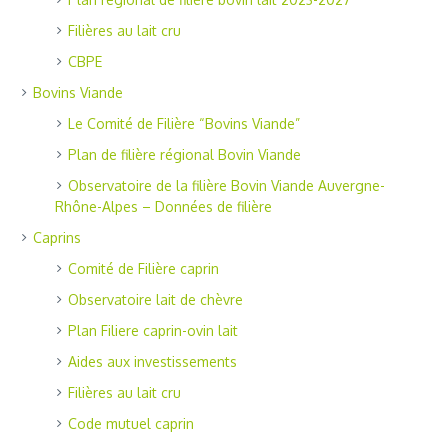
Filières au lait cru
CBPE
Bovins Viande
Le Comité de Filière “Bovins Viande”
Plan de filière régional Bovin Viande
Observatoire de la filière Bovin Viande Auvergne-
Rhône-Alpes – Données de filière
Caprins
Comité de Filière caprin
Observatoire lait de chèvre
Plan Filiere caprin-ovin lait
Aides aux investissements
Filières au lait cru
Code mutuel caprin