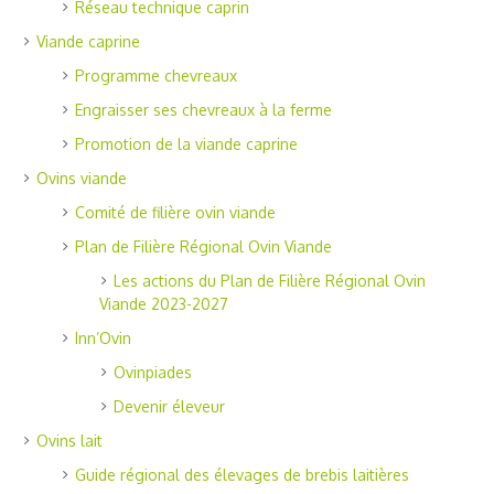
Réseau technique caprin
Viande caprine
Programme chevreaux
Engraisser ses chevreaux à la ferme
Promotion de la viande caprine
Ovins viande
Comité de filière ovin viande
Plan de Filière Régional Ovin Viande
Les actions du Plan de Filière Régional Ovin
Viande 2023-2027
Inn’Ovin
Ovinpiades
Devenir éleveur
Ovins lait
Guide régional des élevages de brebis laitières