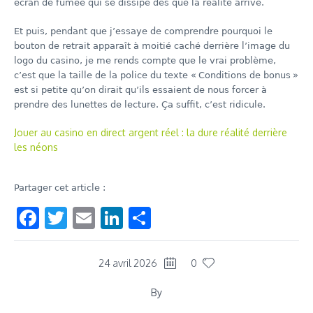
écran de fumée qui se dissipe dès que la réalité arrive.
Et puis, pendant que j’essaye de comprendre pourquoi le
bouton de retrait apparaît à moitié caché derrière l’image du
logo du casino, je me rends compte que le vrai problème,
c’est que la taille de la police du texte « Conditions de bonus »
est si petite qu’on dirait qu’ils essaient de nous forcer à
prendre des lunettes de lecture. Ça suffit, c’est ridicule.
Jouer au casino en direct argent réel : la dure réalité derrière
les néons
Partager cet article :
Facebook
Twitter
Email
LinkedIn
Share
24 avril 2026
0
By