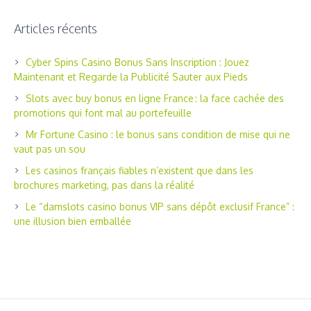
Articles récents
Cyber Spins Casino Bonus Sans Inscription : Jouez
Maintenant et Regarde la Publicité Sauter aux Pieds
Slots avec buy bonus en ligne France : la face cachée des
promotions qui font mal au portefeuille
Mr Fortune Casino : le bonus sans condition de mise qui ne
vaut pas un sou
Les casinos français fiables n’existent que dans les
brochures marketing, pas dans la réalité
Le “damslots casino bonus VIP sans dépôt exclusif France” :
une illusion bien emballée