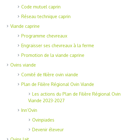
Code mutuel caprin
Réseau technique caprin
Viande caprine
Programme chevreaux
Engraisser ses chevreaux à la ferme
Promotion de la viande caprine
Ovins viande
Comité de filière ovin viande
Plan de Filière Régional Ovin Viande
Les actions du Plan de Filière Régional Ovin
Viande 2023-2027
Inn’Ovin
Ovinpiades
Devenir éleveur
Ovins lait