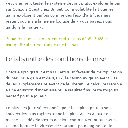
veut vraiment tester le système devrait plutôt explorer le pari
sur Gonzo’s Quest chez Unibet, où la volatilité fait que les
gains explosent parfois comme des feux d’artifice, mais
restent soumis à la même logique de « vous payez, nous
gardons la marge ».
Prime fortune casino argent gratuit sans dépôt 2026 : le
mirage fiscal qui ne trompe que les naïfs
Le labyrinthe des conditions de mise
Chaque spin gratuit est assujetti à un facteur de multiplication
du pari. Si le gain est de 0,10 €, le casino exige souvent 30 €
de jeu supplémentaire avant de le libérer. Ce calcul ressemble
à une équation d’ingénierie où le résultat final reste toujours
négatif pour le joueur.
En plus, les jeux sélectionnés pour les spins gratuits sont
souvent les plus rapides, donc les plus faciles à jouer en
masse. Les développeurs de slots comme NetEnt ou Play’n
GO profitent de la vitesse de Starburst pour augmenter le