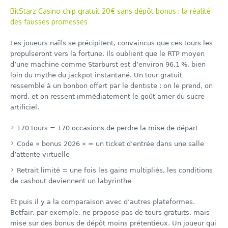
BitStarz Casino chip gratuit 20€ sans dépôt bonus : la réalité
des fausses promesses
Les joueurs naïfs se précipitent, convaincus que ces tours les
propulseront vers la fortune. Ils oublient que le RTP moyen
d’une machine comme Starburst est d’environ 96,1 %, bien
loin du mythe du jackpot instantané. Un tour gratuit
ressemble à un bonbon offert par le dentiste : on le prend, on
mord, et on ressent immédiatement le goût amer du sucre
artificiel.
170 tours = 170 occasions de perdre la mise de départ
Code « bonus 2026 » = un ticket d’entrée dans une salle
d’attente virtuelle
Retrait limité = une fois les gains multipliés, les conditions
de cashout deviennent un labyrinthe
Et puis il y a la comparaison avec d’autres plateformes.
Betfair, par exemple, ne propose pas de tours gratuits, mais
mise sur des bonus de dépôt moins prétentieux. Un joueur qui