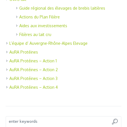
Guide régional des élevages de brebis laitières
Actions du Plan Filière
Aides aux investissements
Filières au lait cru
L’équipe d’ Auvergne-Rhône-Alpes Elevage
AuRA Protéines
AuRA Protéines – Action 1
AuRA Protéines – Action 2
AuRA Protéines – Action 3
AuRA Protéines – Action 4