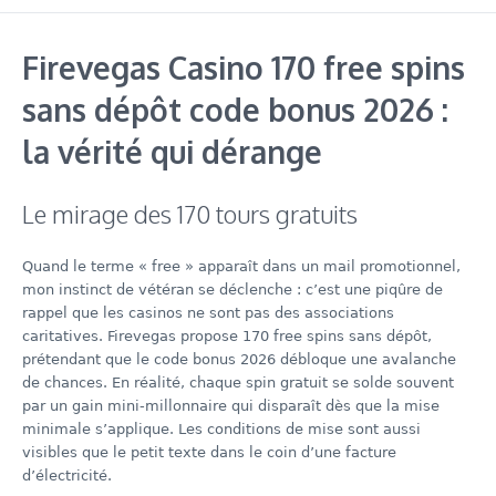
Firevegas Casino 170 free spins
sans dépôt code bonus 2026 :
la vérité qui dérange
Le mirage des 170 tours gratuits
Quand le terme « free » apparaît dans un mail promotionnel,
mon instinct de vétéran se déclenche : c’est une piqûre de
rappel que les casinos ne sont pas des associations
caritatives. Firevegas propose 170 free spins sans dépôt,
prétendant que le code bonus 2026 débloque une avalanche
de chances. En réalité, chaque spin gratuit se solde souvent
par un gain mini‑millonnaire qui disparaît dès que la mise
minimale s’applique. Les conditions de mise sont aussi
visibles que le petit texte dans le coin d’une facture
d’électricité.