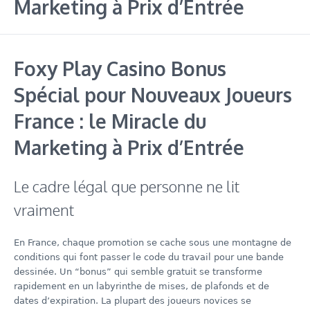
Marketing à Prix d’Entrée
Foxy Play Casino Bonus
Spécial pour Nouveaux Joueurs
France : le Miracle du
Marketing à Prix d’Entrée
Le cadre légal que personne ne lit
vraiment
En France, chaque promotion se cache sous une montagne de
conditions qui font passer le code du travail pour une bande
dessinée. Un “bonus” qui semble gratuit se transforme
rapidement en un labyrinthe de mises, de plafonds et de
dates d’expiration. La plupart des joueurs novices se