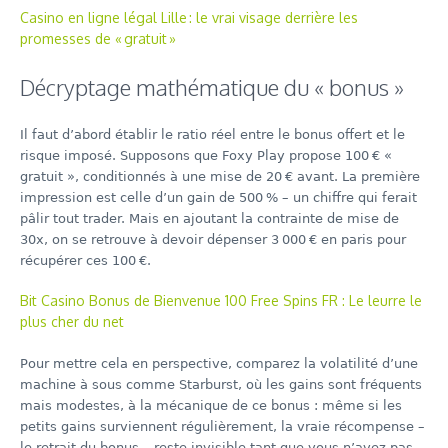
Casino en ligne légal Lille : le vrai visage derrière les
promesses de « gratuit »
Décryptage mathématique du « bonus »
Il faut d’abord établir le ratio réel entre le bonus offert et le
risque imposé. Supposons que Foxy Play propose 100 € «
gratuit », conditionnés à une mise de 20 € avant. La première
impression est celle d’un gain de 500 % – un chiffre qui ferait
pâlir tout trader. Mais en ajoutant la contrainte de mise de
30x, on se retrouve à devoir dépenser 3 000 € en paris pour
récupérer ces 100 €.
Bit Casino Bonus de Bienvenue 100 Free Spins FR : Le leurre le
plus cher du net
Pour mettre cela en perspective, comparez la volatilité d’une
machine à sous comme Starburst, où les gains sont fréquents
mais modestes, à la mécanique de ce bonus : même si les
petits gains surviennent régulièrement, la vraie récompense –
le retrait du bonus – reste invisible tant que vous n’avez pas