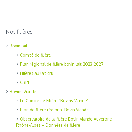
Nos filières
Bovin lait
Comité de filière
Plan régional de filière bovin lait 2023-2027
Filières au lait cru
CBPE
Bovins Viande
Le Comité de Filière “Bovins Viande”
Plan de filière régional Bovin Viande
Observatoire de la filière Bovin Viande Auvergne-
Rhône-Alpes – Données de filière