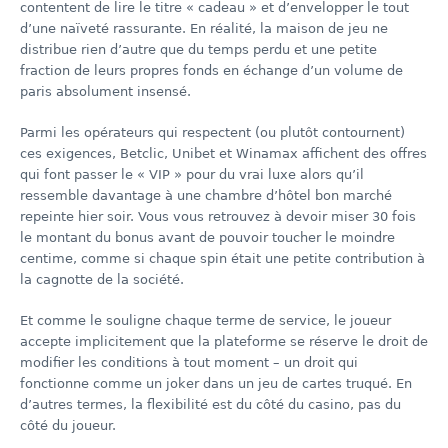
contentent de lire le titre « cadeau » et d’envelopper le tout
d’une naïveté rassurante. En réalité, la maison de jeu ne
distribue rien d’autre que du temps perdu et une petite
fraction de leurs propres fonds en échange d’un volume de
paris absolument insensé.
Parmi les opérateurs qui respectent (ou plutôt contournent)
ces exigences, Betclic, Unibet et Winamax affichent des offres
qui font passer le « VIP » pour du vrai luxe alors qu’il
ressemble davantage à une chambre d’hôtel bon marché
repeinte hier soir. Vous vous retrouvez à devoir miser 30 fois
le montant du bonus avant de pouvoir toucher le moindre
centime, comme si chaque spin était une petite contribution à
la cagnotte de la société.
Et comme le souligne chaque terme de service, le joueur
accepte implicitement que la plateforme se réserve le droit de
modifier les conditions à tout moment – un droit qui
fonctionne comme un joker dans un jeu de cartes truqué. En
d’autres termes, la flexibilité est du côté du casino, pas du
côté du joueur.