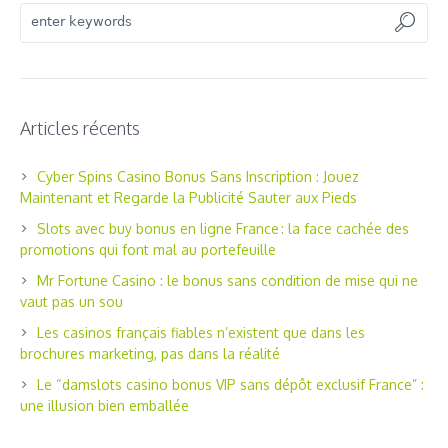
Articles récents
Cyber Spins Casino Bonus Sans Inscription : Jouez
Maintenant et Regarde la Publicité Sauter aux Pieds
Slots avec buy bonus en ligne France : la face cachée des
promotions qui font mal au portefeuille
Mr Fortune Casino : le bonus sans condition de mise qui ne
vaut pas un sou
Les casinos français fiables n’existent que dans les
brochures marketing, pas dans la réalité
Le “damslots casino bonus VIP sans dépôt exclusif France” :
une illusion bien emballée