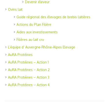
Devenir éleveur
Ovins lait
Guide régional des élevages de brebis laitières
Actions du Plan Filière
Aides aux investissements
Filières au lait cru
L’équipe d’ Auvergne-Rhône-Alpes Elevage
AuRA Protéines
AuRA Protéines – Action 1
AuRA Protéines – Action 2
AuRA Protéines – Action 3
AuRA Protéines – Action 4