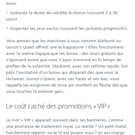
mise.
Analysez la durée de validité du bonus (souvent 7 à 30
jours).
Inspectez les jeux exclus (souvent les jackpots progressifs).
Vous pensez que les machines à sous comme Starburst ou
Gonzo’s Quest offrent une échappatoire ? Elles fonctionnent
avec la même logique que les bonus : des tours gratuits qui
s’épuisent avant que vous n’ayez vraiment eu le temps de
profiter de la volatilité. Starburst, avec son rythme rapide, fait
pâlir l’excitation d’un bonus qui disparaît dès que vous le
réclamez. Gonzo’s Quest, avec ses hauts et ses bas, vous
rappelle les exigences de mise qui montent en flèche dès que
vous touchez le premier gain.
Le coût caché des promotions « VIP »
Le mot « VIP » apparaît souvent dans les bannières, comme
une promesse de traitement royal. La réalité ? Un petit motel
fraîchement repeint, où le lit est propre mais l’air est chargé