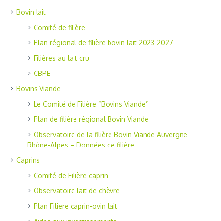
Bovin lait
Comité de filière
Plan régional de filière bovin lait 2023-2027
Filières au lait cru
CBPE
Bovins Viande
Le Comité de Filière “Bovins Viande”
Plan de filière régional Bovin Viande
Observatoire de la filière Bovin Viande Auvergne-
Rhône-Alpes – Données de filière
Caprins
Comité de Filière caprin
Observatoire lait de chèvre
Plan Filiere caprin-ovin lait