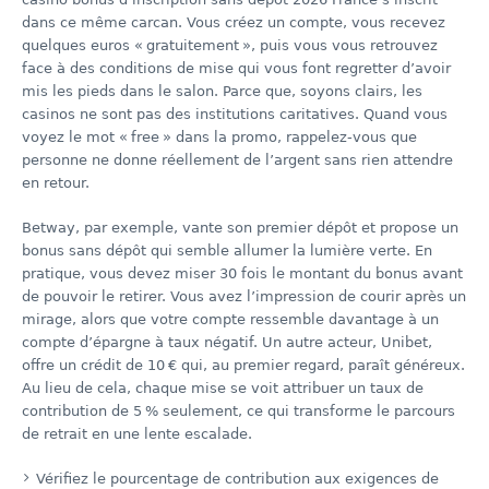
dans ce même carcan. Vous créez un compte, vous recevez
quelques euros « gratuitement », puis vous vous retrouvez
face à des conditions de mise qui vous font regretter d’avoir
mis les pieds dans le salon. Parce que, soyons clairs, les
casinos ne sont pas des institutions caritatives. Quand vous
voyez le mot « free » dans la promo, rappelez‑vous que
personne ne donne réellement de l’argent sans rien attendre
en retour.
Betway, par exemple, vante son premier dépôt et propose un
bonus sans dépôt qui semble allumer la lumière verte. En
pratique, vous devez miser 30 fois le montant du bonus avant
de pouvoir le retirer. Vous avez l’impression de courir après un
mirage, alors que votre compte ressemble davantage à un
compte d’épargne à taux négatif. Un autre acteur, Unibet,
offre un crédit de 10 € qui, au premier regard, paraît généreux.
Au lieu de cela, chaque mise se voit attribuer un taux de
contribution de 5 % seulement, ce qui transforme le parcours
de retrait en une lente escalade.
Vérifiez le pourcentage de contribution aux exigences de