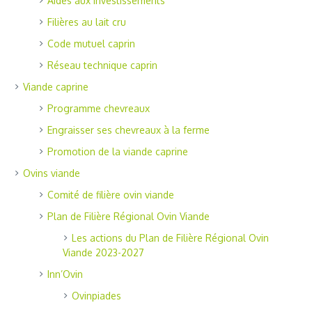
Aides aux investissements
Filières au lait cru
Code mutuel caprin
Réseau technique caprin
Viande caprine
Programme chevreaux
Engraisser ses chevreaux à la ferme
Promotion de la viande caprine
Ovins viande
Comité de filière ovin viande
Plan de Filière Régional Ovin Viande
Les actions du Plan de Filière Régional Ovin
Viande 2023-2027
Inn’Ovin
Ovinpiades