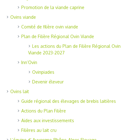
Promotion de la viande caprine
Ovins viande
Comité de filière ovin viande
Plan de Filière Régional Ovin Viande
Les actions du Plan de Filière Régional Ovin
Viande 2023-2027
Inn’Ovin
Ovinpiades
Devenir éleveur
Ovins lait
Guide régional des élevages de brebis laitières
Actions du Plan Filière
Aides aux investissements
Filières au lait cru
L’équipe d’ Auvergne-Rhône-Alpes Elevage