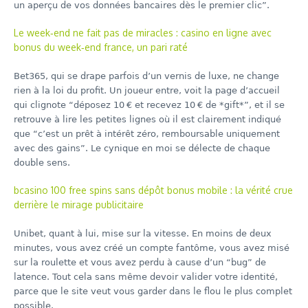
un aperçu de vos données bancaires dès le premier clic”.
Le week‑end ne fait pas de miracles : casino en ligne avec
bonus du week‑end france, un pari raté
Bet365, qui se drape parfois d’un vernis de luxe, ne change
rien à la loi du profit. Un joueur entre, voit la page d’accueil
qui clignote “déposez 10 € et recevez 10 € de *gift*”, et il se
retrouve à lire les petites lignes où il est clairement indiqué
que “c’est un prêt à intérêt zéro, remboursable uniquement
avec des gains”. Le cynique en moi se délecte de chaque
double sens.
bcasino 100 free spins sans dépôt bonus mobile : la vérité crue
derrière le mirage publicitaire
Unibet, quant à lui, mise sur la vitesse. En moins de deux
minutes, vous avez créé un compte fantôme, vous avez misé
sur la roulette et vous avez perdu à cause d’un “bug” de
latence. Tout cela sans même devoir valider votre identité,
parce que le site veut vous garder dans le flou le plus complet
possible.