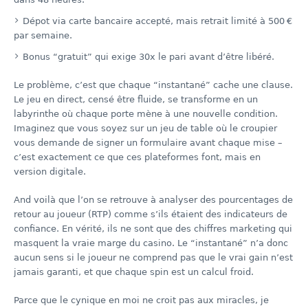
Dépot via carte bancaire accepté, mais retrait limité à 500 €
par semaine.
Bonus “gratuit” qui exige 30x le pari avant d’être libéré.
Le problème, c’est que chaque “instantané” cache une clause.
Le jeu en direct, censé être fluide, se transforme en un
labyrinthe où chaque porte mène à une nouvelle condition.
Imaginez que vous soyez sur un jeu de table où le croupier
vous demande de signer un formulaire avant chaque mise –
c’est exactement ce que ces plateformes font, mais en
version digitale.
And voilà que l’on se retrouve à analyser des pourcentages de
retour au joueur (RTP) comme s’ils étaient des indicateurs de
confiance. En vérité, ils ne sont que des chiffres marketing qui
masquent la vraie marge du casino. Le “instantané” n’a donc
aucun sens si le joueur ne comprend pas que le vrai gain n’est
jamais garanti, et que chaque spin est un calcul froid.
Parce que le cynique en moi ne croit pas aux miracles, je