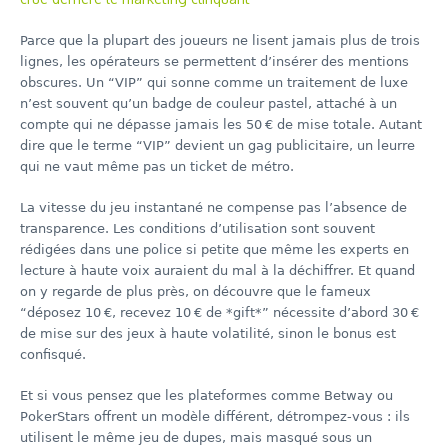
Parce que la plupart des joueurs ne lisent jamais plus de trois
lignes, les opérateurs se permettent d’insérer des mentions
obscures. Un “VIP” qui sonne comme un traitement de luxe
n’est souvent qu’un badge de couleur pastel, attaché à un
compte qui ne dépasse jamais les 50 € de mise totale. Autant
dire que le terme “VIP” devient un gag publicitaire, un leurre
qui ne vaut même pas un ticket de métro.
La vitesse du jeu instantané ne compense pas l’absence de
transparence. Les conditions d’utilisation sont souvent
rédigées dans une police si petite que même les experts en
lecture à haute voix auraient du mal à la déchiffrer. Et quand
on y regarde de plus près, on découvre que le fameux
“déposez 10 €, recevez 10 € de *gift*” nécessite d’abord 30 €
de mise sur des jeux à haute volatilité, sinon le bonus est
confisqué.
Et si vous pensez que les plateformes comme Betway ou
PokerStars offrent un modèle différent, détrompez‑vous : ils
utilisent le même jeu de dupes, mais masqué sous un