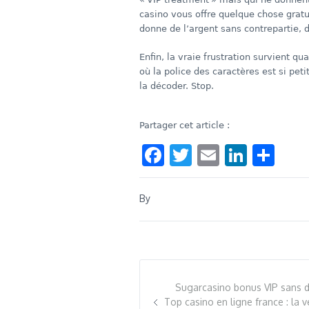
casino vous offre quelque chose grat
donne de l’argent sans contrepartie, d
Enfin, la vraie frustration survient q
où la police des caractères est si pe
la décoder. Stop.
Partager cet article :
Facebook
Twitter
Email
Linke
Sha
By
Sugarcasino bonus VIP sans dépô
Top casino en ligne france : la 