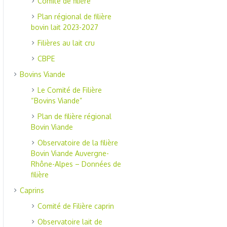
Comité de filière
Plan régional de filière
bovin lait 2023-2027
Filières au lait cru
CBPE
Bovins Viande
Le Comité de Filière
“Bovins Viande”
Plan de filière régional
Bovin Viande
Observatoire de la filière
Bovin Viande Auvergne-
Rhône-Alpes – Données de
filière
Caprins
Comité de Filière caprin
Observatoire lait de