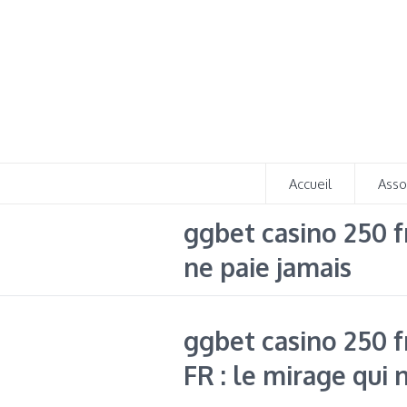
Accueil
Asso
ggbet casino 250 f
ne paie jamais
ggbet casino 250 
FR : le mirage qui 