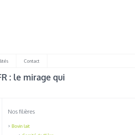
lités
Contact
R : le mirage qui
Nos filières
Bovin lait