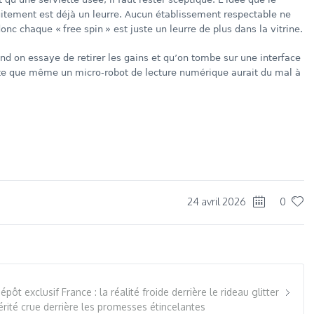
uitement est déjà un leurre. Aucun établissement respectable ne
onc chaque « free spin » est juste un leurre de plus dans la vitrine.
uand on essaye de retirer les gains et qu’on tombe sur une interface
tite que même un micro‑robot de lecture numérique aurait du mal à
dIn
re
24 avril 2026
0
t exclusif France : la réalité froide derrière le rideau glitter
vérité crue derrière les promesses étincelantes