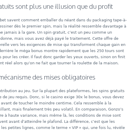
tuits sont plus une illusion que du profit
bet savent comment emballer du néant dans du packaging tape-à-
dessiner dès le premier spin, mais la réalité ressemble davantage à
 jamais à la gare. Un spin gratuit, c’est un peu comme un
e donne, mais vous avez déjà payé le traitement. Cette offre de
sserelle vers les exigences de mise qui transforment chaque gain en
derrière le méga bonus montre rapidement que les 250 tours sont
pour les créer. Il faut donc garder les yeux ouverts, sinon on finit
nt réel alors qu’on ne fait que tourner la roulette de la maison.
mécanisme des mises obligatoires
ontribution au jeu. Sur la plupart des plateformes, les spins gratuits
de jeu requis. Donc, si le casino exige 30x le bonus, vous devez
€ avant de toucher le moindre centime. Cela ressemble à la
tillant, mais finalement très peu volatil. En comparaison, Gonzo’s
e à haute variance, mais même là, les conditions de mise sont
nt avant d’atteindre le plafond. La différence, c’est que les
es petites lignes, comme le terme « VIP » qui, une fois lu, révèle