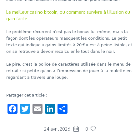
Le meilleur casino bitcoin, ou comment survivre à l’illusion du
gain facile
Le problème récurrent n’est pas le bonus lui-même, mais la
façon dont les opérateurs masquent les conditions. Le petit
texte qui indique « gains limités à 20 € » est à peine lisible, et
on se retrouve à devoir recalculer le tout dans le noir.
Le pire, c’est la police de caractères utilisée dans le menu de
retrait : si petite qu’on a l’impression de jouer à la roulette en
regardant à travers une loupe.
Partager cet article :
Facebook
Twitter
Email
LinkedIn
Share
24 avril 2026
0