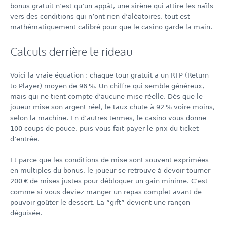
bonus gratuit n’est qu’un appât, une sirène qui attire les naïfs
vers des conditions qui n’ont rien d’aléatoires, tout est
mathématiquement calibré pour que le casino garde la main.
Calculs derrière le rideau
Voici la vraie équation : chaque tour gratuit a un RTP (Return
to Player) moyen de 96 %. Un chiffre qui semble généreux,
mais qui ne tient compte d’aucune mise réelle. Dès que le
joueur mise son argent réel, le taux chute à 92 % voire moins,
selon la machine. En d’autres termes, le casino vous donne
100 coups de pouce, puis vous fait payer le prix du ticket
d’entrée.
Et parce que les conditions de mise sont souvent exprimées
en multiples du bonus, le joueur se retrouve à devoir tourner
200 € de mises justes pour débloquer un gain minime. C’est
comme si vous deviez manger un repas complet avant de
pouvoir goûter le dessert. La “gift” devient une rançon
déguisée.