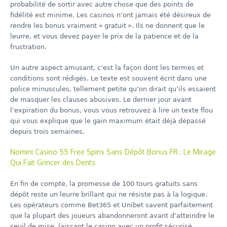
probabilité de sortir avec autre chose que des points de
fidélité est minime. Les casinos n’ont jamais été désireux de
rendre les bonus vraiment « gratuit ». Ils ne donnent que le
leurre, et vous devez payer le prix de la patience et de la
frustration.
Un autre aspect amusant, c’est la façon dont les termes et
conditions sont rédigés. Le texte est souvent écrit dans une
police minuscules, tellement petite qu’on dirait qu’ils essaient
de masquer les clauses abusives. Le dernier jour avant
l’expiration du bonus, vous vous retrouvez à lire un texte flou
qui vous explique que le gain maximum était déjà dépassé
depuis trois semaines.
Nomini Casino 55 Free Spins Sans Dépôt Bonus FR : Le Mirage
Qui Fait Grincer des Dents
En fin de compte, la promesse de 100 tours gratuits sans
dépôt reste un leurre brillant qui ne résiste pas à la logique.
Les opérateurs comme Bet365 et Unibet savent parfaitement
que la plupart des joueurs abandonneront avant d’atteindre le
seuil de mise, laissant le casino avec un profit sécurisé.