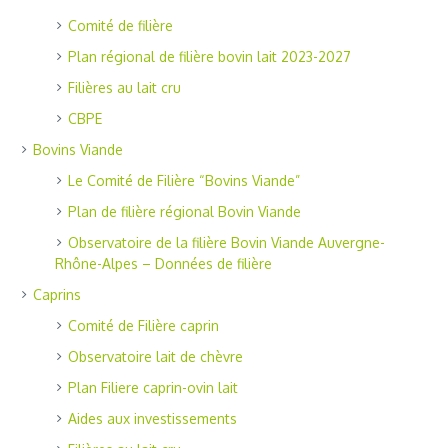
Comité de filière
Plan régional de filière bovin lait 2023-2027
Filières au lait cru
CBPE
Bovins Viande
Le Comité de Filière “Bovins Viande”
Plan de filière régional Bovin Viande
Observatoire de la filière Bovin Viande Auvergne-
Rhône-Alpes – Données de filière
Caprins
Comité de Filière caprin
Observatoire lait de chèvre
Plan Filiere caprin-ovin lait
Aides aux investissements