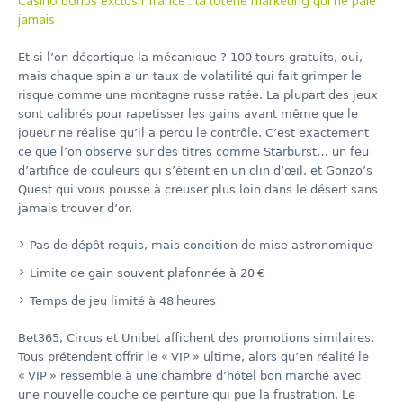
Casino bonus exclusif france : la loterie marketing qui ne paie
jamais
Et si l’on décortique la mécanique ? 100 tours gratuits, oui,
mais chaque spin a un taux de volatilité qui fait grimper le
risque comme une montagne russe ratée. La plupart des jeux
sont calibrés pour rapetisser les gains avant même que le
joueur ne réalise qu’il a perdu le contrôle. C’est exactement
ce que l’on observe sur des titres comme Starburst… un feu
d’artifice de couleurs qui s’éteint en un clin d’œil, et Gonzo’s
Quest qui vous pousse à creuser plus loin dans le désert sans
jamais trouver d’or.
Pas de dépôt requis, mais condition de mise astronomique
Limite de gain souvent plafonnée à 20 €
Temps de jeu limité à 48 heures
Bet365, Circus et Unibet affichent des promotions similaires.
Tous prétendent offrir le « VIP » ultime, alors qu’en réalité le
« VIP » ressemble à une chambre d’hôtel bon marché avec
une nouvelle couche de peinture qui pue la frustration. Le