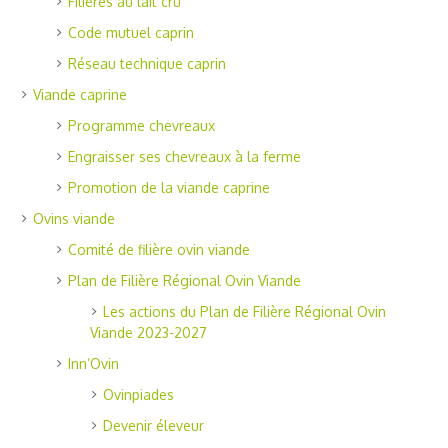
Filières au lait cru
Code mutuel caprin
Réseau technique caprin
Viande caprine
Programme chevreaux
Engraisser ses chevreaux à la ferme
Promotion de la viande caprine
Ovins viande
Comité de filière ovin viande
Plan de Filière Régional Ovin Viande
Les actions du Plan de Filière Régional Ovin
Viande 2023-2027
Inn’Ovin
Ovinpiades
Devenir éleveur