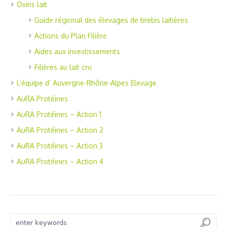
Ovins lait
Guide régional des élevages de brebis laitières
Actions du Plan Filière
Aides aux investissements
Filières au lait cru
L’équipe d’ Auvergne-Rhône-Alpes Elevage
AuRA Protéines
AuRA Protéines – Action 1
AuRA Protéines – Action 2
AuRA Protéines – Action 3
AuRA Protéines – Action 4