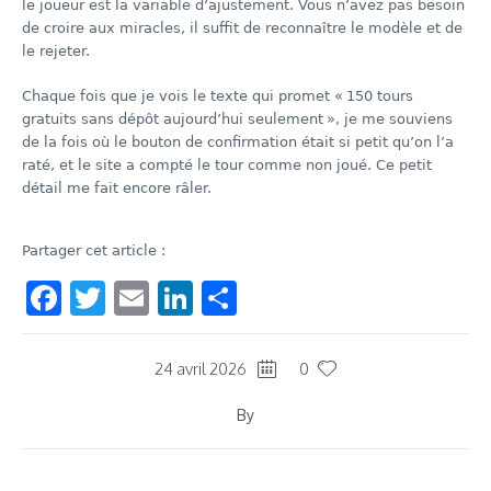
le joueur est la variable d’ajustement. Vous n’avez pas besoin
de croire aux miracles, il suffit de reconnaître le modèle et de
le rejeter.
Chaque fois que je vois le texte qui promet « 150 tours
gratuits sans dépôt aujourd’hui seulement », je me souviens
de la fois où le bouton de confirmation était si petit qu’on l’a
raté, et le site a compté le tour comme non joué. Ce petit
détail me fait encore râler.
Partager cet article :
Facebook
Twitter
Email
LinkedIn
Share
24 avril 2026
0
By