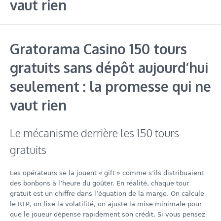
vaut rien
Gratorama Casino 150 tours
gratuits sans dépôt aujourd’hui
seulement : la promesse qui ne
vaut rien
Le mécanisme derrière les 150 tours
gratuits
Les opérateurs se la jouent « gift » comme s’ils distribuaient
des bonbons à l’heure du goûter. En réalité, chaque tour
gratuit est un chiffre dans l’équation de la marge. On calcule
le RTP, on fixe la volatilité, on ajuste la mise minimale pour
que le joueur dépense rapidement son crédit. Si vous pensez