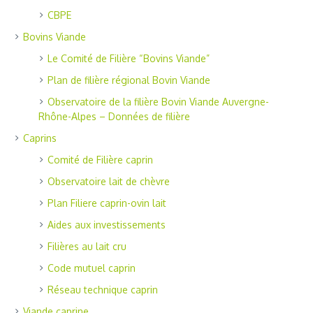
CBPE
Bovins Viande
Le Comité de Filière “Bovins Viande”
Plan de filière régional Bovin Viande
Observatoire de la filière Bovin Viande Auvergne-
Rhône-Alpes – Données de filière
Caprins
Comité de Filière caprin
Observatoire lait de chèvre
Plan Filiere caprin-ovin lait
Aides aux investissements
Filières au lait cru
Code mutuel caprin
Réseau technique caprin
Viande caprine