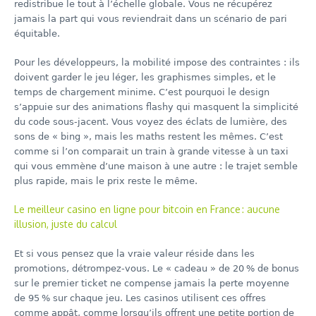
redistribue le tout à l’échelle globale. Vous ne récupérez
jamais la part qui vous reviendrait dans un scénario de pari
équitable.
Pour les développeurs, la mobilité impose des contraintes : ils
doivent garder le jeu léger, les graphismes simples, et le
temps de chargement minime. C’est pourquoi le design
s’appuie sur des animations flashy qui masquent la simplicité
du code sous‑jacent. Vous voyez des éclats de lumière, des
sons de « bing », mais les maths restent les mêmes. C’est
comme si l’on comparait un train à grande vitesse à un taxi
qui vous emmène d’une maison à une autre : le trajet semble
plus rapide, mais le prix reste le même.
Le meilleur casino en ligne pour bitcoin en France : aucune
illusion, juste du calcul
Et si vous pensez que la vraie valeur réside dans les
promotions, détrompez‑vous. Le « cadeau » de 20 % de bonus
sur le premier ticket ne compense jamais la perte moyenne
de 95 % sur chaque jeu. Les casinos utilisent ces offres
comme appât, comme lorsqu’ils offrent une petite portion de