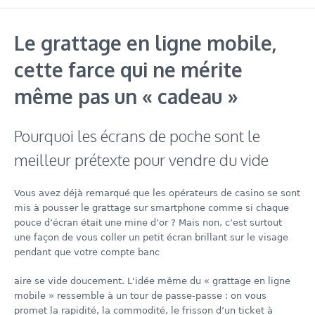
Le grattage en ligne mobile,
cette farce qui ne mérite
même pas un « cadeau »
Pourquoi les écrans de poche sont le
meilleur prétexte pour vendre du vide
Vous avez déjà remarqué que les opérateurs de casino se sont
mis à pousser le grattage sur smartphone comme si chaque
pouce d’écran était une mine d’or ? Mais non, c’est surtout
une façon de vous coller un petit écran brillant sur le visage
pendant que votre compte banc
aire se vide doucement. L’idée même du « grattage en ligne
mobile » ressemble à un tour de passe‑passe : on vous
promet la rapidité, la commodité, le frisson d’un ticket à