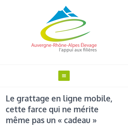
Le grattage en ligne mobile,
cette farce qui ne mérite
même pas un « cadeau »