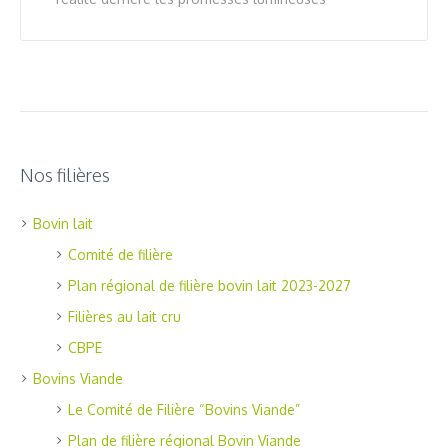
Nos filières
Bovin lait
Comité de filière
Plan régional de filière bovin lait 2023-2027
Filières au lait cru
CBPE
Bovins Viande
Le Comité de Filière “Bovins Viande”
Plan de filière régional Bovin Viande