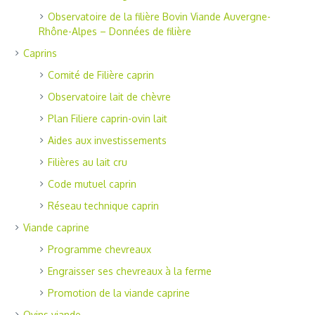
Observatoire de la filière Bovin Viande Auvergne-
Rhône-Alpes – Données de filière
Caprins
Comité de Filière caprin
Observatoire lait de chèvre
Plan Filiere caprin-ovin lait
Aides aux investissements
Filières au lait cru
Code mutuel caprin
Réseau technique caprin
Viande caprine
Programme chevreaux
Engraisser ses chevreaux à la ferme
Promotion de la viande caprine
Ovins viande