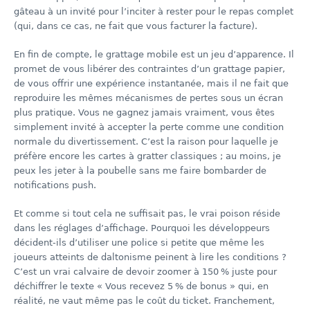
gâteau à un invité pour l’inciter à rester pour le repas complet
(qui, dans ce cas, ne fait que vous facturer la facture).
En fin de compte, le grattage mobile est un jeu d’apparence. Il
promet de vous libérer des contraintes d’un grattage papier,
de vous offrir une expérience instantanée, mais il ne fait que
reproduire les mêmes mécanismes de pertes sous un écran
plus pratique. Vous ne gagnez jamais vraiment, vous êtes
simplement invité à accepter la perte comme une condition
normale du divertissement. C’est la raison pour laquelle je
préfère encore les cartes à gratter classiques ; au moins, je
peux les jeter à la poubelle sans me faire bombarder de
notifications push.
Et comme si tout cela ne suffisait pas, le vrai poison réside
dans les réglages d’affichage. Pourquoi les développeurs
décident-ils d’utiliser une police si petite que même les
joueurs atteints de daltonisme peinent à lire les conditions ?
C’est un vrai calvaire de devoir zoomer à 150 % juste pour
déchiffrer le texte « Vous recevez 5 % de bonus » qui, en
réalité, ne vaut même pas le coût du ticket. Franchement,