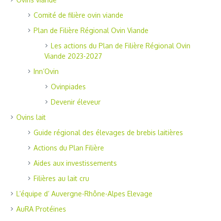
Comité de filière ovin viande
Plan de Filière Régional Ovin Viande
Les actions du Plan de Filière Régional Ovin
Viande 2023-2027
Inn’Ovin
Ovinpiades
Devenir éleveur
Ovins lait
Guide régional des élevages de brebis laitières
Actions du Plan Filière
Aides aux investissements
Filières au lait cru
L’équipe d’ Auvergne-Rhône-Alpes Elevage
AuRA Protéines