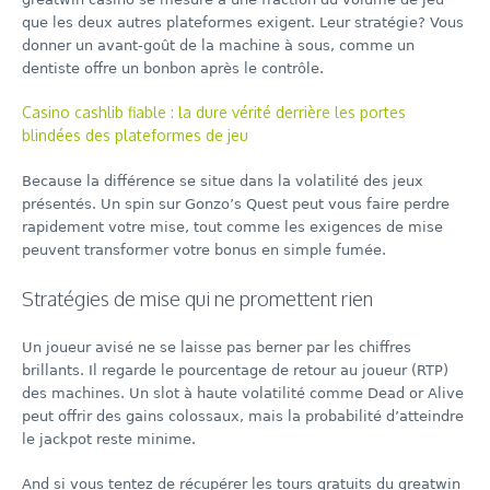
que les deux autres plateformes exigent. Leur stratégie? Vous
donner un avant-goût de la machine à sous, comme un
dentiste offre un bonbon après le contrôle.
Casino cashlib fiable : la dure vérité derrière les portes
blindées des plateformes de jeu
Because la différence se situe dans la volatilité des jeux
présentés. Un spin sur Gonzo’s Quest peut vous faire perdre
rapidement votre mise, tout comme les exigences de mise
peuvent transformer votre bonus en simple fumée.
Stratégies de mise qui ne promettent rien
Un joueur avisé ne se laisse pas berner par les chiffres
brillants. Il regarde le pourcentage de retour au joueur (RTP)
des machines. Un slot à haute volatilité comme Dead or Alive
peut offrir des gains colossaux, mais la probabilité d’atteindre
le jackpot reste minime.
And si vous tentez de récupérer les tours gratuits du greatwin