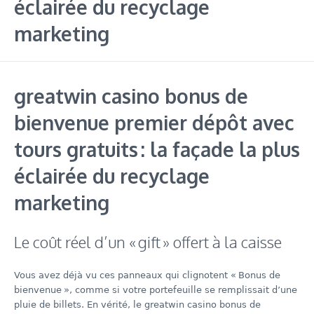
éclairée du recyclage
marketing
greatwin casino bonus de
bienvenue premier dépôt avec
tours gratuits : la façade la plus
éclairée du recyclage
marketing
Le coût réel d’un « gift » offert à la caisse
Vous avez déjà vu ces panneaux qui clignotent « Bonus de
bienvenue », comme si votre portefeuille se remplissait d’une
pluie de billets. En vérité, le greatwin casino bonus de