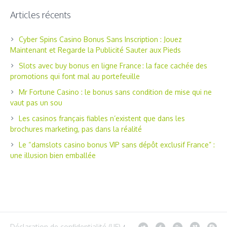
Articles récents
Cyber Spins Casino Bonus Sans Inscription : Jouez
Maintenant et Regarde la Publicité Sauter aux Pieds
Slots avec buy bonus en ligne France : la face cachée des
promotions qui font mal au portefeuille
Mr Fortune Casino : le bonus sans condition de mise qui ne
vaut pas un sou
Les casinos français fiables n’existent que dans les
brochures marketing, pas dans la réalité
Le “damslots casino bonus VIP sans dépôt exclusif France” :
une illusion bien emballée
Déclaration de confidentialité (UE)