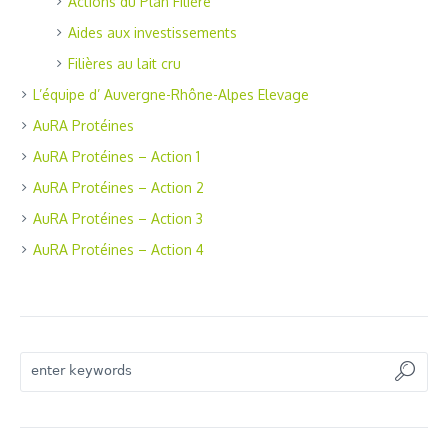
Actions du Plan Filière
Aides aux investissements
Filières au lait cru
L’équipe d’ Auvergne-Rhône-Alpes Elevage
AuRA Protéines
AuRA Protéines – Action 1
AuRA Protéines – Action 2
AuRA Protéines – Action 3
AuRA Protéines – Action 4