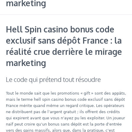
marketing
Hell Spin casino bonus code
exclusif sans dépôt France : la
réalité crue derrière le mirage
marketing
Le code qui prétend tout résoudre
Tout le monde sait que les promotions « gift » sont des appâts,
mais le terme hell spin casino bonus code exclusif sans dépôt
France mérite quand même un regard critique. Les opérateurs
ne distribuent pas de l’argent gratuit ; ils offrent des crédits
qui expirent avant que vous n’ayez pu les exploiter. Un joueur
naïf peut croire qu’un bonus sans dépôt est la porte d’entrée
vers des gains massifs, alors que, dans la pratique, c’est