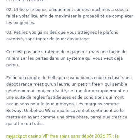
Utilisez le bonus uniquement sur des machines à sous à
faible volatilité, afin de maximiser la probabilité de compléter
les exigences.
Retirez vos gains dès que vous atteignez le plafond
autorisé, sans tenter de jouer davantage.
Ce n’est pas une stratégie de « gagner » mais une façon de
minimiser les pertes dans un système qui vous veut déjà
perdu.
En fin de compte, le hell spin casino bonus code exclusif sans
dépôt France n’est qu’un leurre, un petit « free » qui semble
généreux mais qui, en réalité, se transforme rapidement en
une suite de règles fastidieuses et de conditions qui n’ont
aucun sens pour le joueur moyen. Les marques comme
Betway, Unibet ou Winamax le savent et continuent de le
mettre en avant comme une offre phare, parce que c’est ce
qui attire du trafic.
myjackpot casino VIP free spins sans dépôt 2026 FR : le