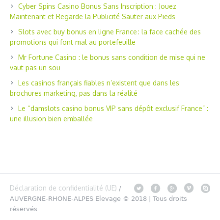
Cyber Spins Casino Bonus Sans Inscription : Jouez
Maintenant et Regarde la Publicité Sauter aux Pieds
Slots avec buy bonus en ligne France : la face cachée des
promotions qui font mal au portefeuille
Mr Fortune Casino : le bonus sans condition de mise qui ne
vaut pas un sou
Les casinos français fiables n’existent que dans les
brochures marketing, pas dans la réalité
Le “damslots casino bonus VIP sans dépôt exclusif France” :
une illusion bien emballée
Déclaration de confidentialité (UE)
/
AUVERGNE-RHONE-ALPES Elevage © 2018 | Tous droits
réservés