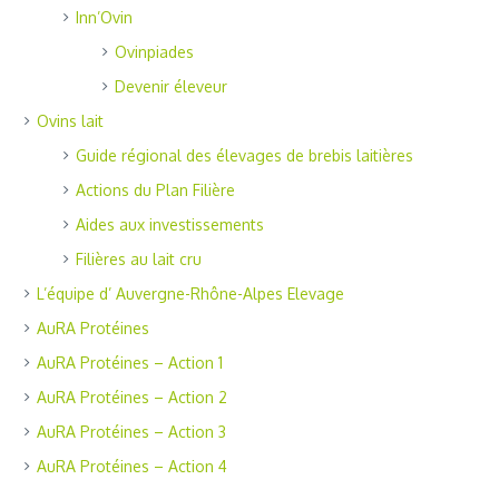
Inn’Ovin
Ovinpiades
Devenir éleveur
Ovins lait
Guide régional des élevages de brebis laitières
Actions du Plan Filière
Aides aux investissements
Filières au lait cru
L’équipe d’ Auvergne-Rhône-Alpes Elevage
AuRA Protéines
AuRA Protéines – Action 1
AuRA Protéines – Action 2
AuRA Protéines – Action 3
AuRA Protéines – Action 4