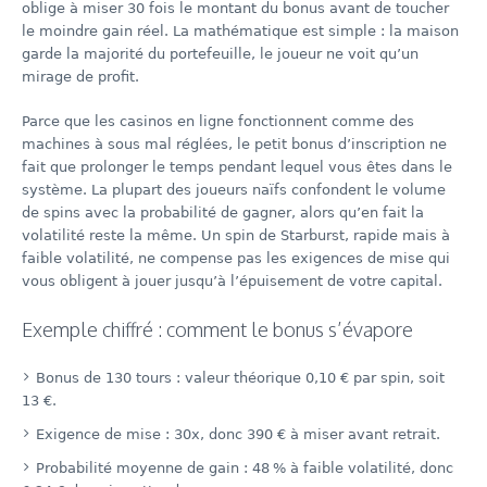
oblige à miser 30 fois le montant du bonus avant de toucher
le moindre gain réel. La mathématique est simple : la maison
garde la majorité du portefeuille, le joueur ne voit qu’un
mirage de profit.
Parce que les casinos en ligne fonctionnent comme des
machines à sous mal réglées, le petit bonus d’inscription ne
fait que prolonger le temps pendant lequel vous êtes dans le
système. La plupart des joueurs naïfs confondent le volume
de spins avec la probabilité de gagner, alors qu’en fait la
volatilité reste la même. Un spin de Starburst, rapide mais à
faible volatilité, ne compense pas les exigences de mise qui
vous obligent à jouer jusqu’à l’épuisement de votre capital.
Exemple chiffré : comment le bonus s’évapore
Bonus de 130 tours : valeur théorique 0,10 € par spin, soit
13 €.
Exigence de mise : 30x, donc 390 € à miser avant retrait.
Probabilité moyenne de gain : 48 % à faible volatilité, donc