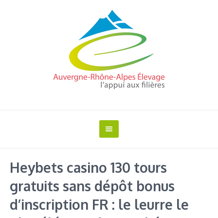
Heybets casino 130 tours
gratuits sans dépôt bonus
d’inscription FR : le leurre le