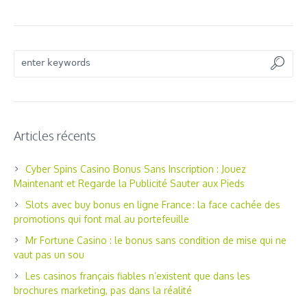
Articles récents
Cyber Spins Casino Bonus Sans Inscription : Jouez
Maintenant et Regarde la Publicité Sauter aux Pieds
Slots avec buy bonus en ligne France : la face cachée des
promotions qui font mal au portefeuille
Mr Fortune Casino : le bonus sans condition de mise qui ne
vaut pas un sou
Les casinos français fiables n’existent que dans les
brochures marketing, pas dans la réalité