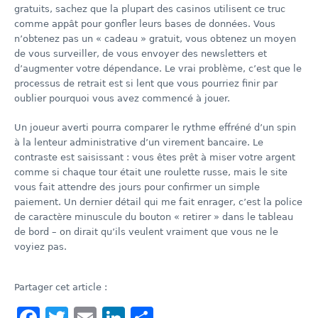
gratuits, sachez que la plupart des casinos utilisent ce truc
comme appât pour gonfler leurs bases de données. Vous
n’obtenez pas un « cadeau » gratuit, vous obtenez un moyen
de vous surveiller, de vous envoyer des newsletters et
d’augmenter votre dépendance. Le vrai problème, c’est que le
processus de retrait est si lent que vous pourriez finir par
oublier pourquoi vous avez commencé à jouer.
Un joueur averti pourra comparer le rythme effréné d’un spin
à la lenteur administrative d’un virement bancaire. Le
contraste est saisissant : vous êtes prêt à miser votre argent
comme si chaque tour était une roulette russe, mais le site
vous fait attendre des jours pour confirmer un simple
paiement. Un dernier détail qui me fait enrager, c’est la police
de caractère minuscule du bouton « retirer » dans le tableau
de bord – on dirait qu’ils veulent vraiment que vous ne le
voyiez pas.
Partager cet article :
Facebook
Twitter
Email
LinkedIn
Share