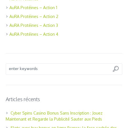
AuRA Protéines – Action 1
AuRA Protéines – Action 2
AuRA Protéines – Action 3
AuRA Protéines – Action 4
Articles récents
Cyber Spins Casino Bonus Sans Inscription : Jouez
Maintenant et Regarde la Publicité Sauter aux Pieds
Slots avec buy bonus en ligne France : la face cachée des