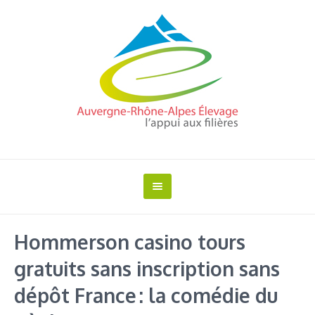
Hommerson casino tours
gratuits sans inscription sans
dépôt France : la comédie du