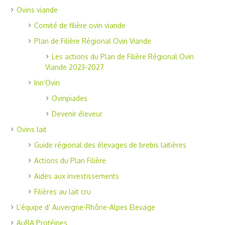
Ovins viande
Comité de filière ovin viande
Plan de Filière Régional Ovin Viande
Les actions du Plan de Filière Régional Ovin
Viande 2023-2027
Inn’Ovin
Ovinpiades
Devenir éleveur
Ovins lait
Guide régional des élevages de brebis laitières
Actions du Plan Filière
Aides aux investissements
Filières au lait cru
L’équipe d’ Auvergne-Rhône-Alpes Elevage
AuRA Protéines