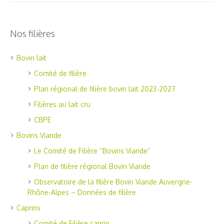
Nos filières
Bovin lait
Comité de filière
Plan régional de filière bovin lait 2023-2027
Filières au lait cru
CBPE
Bovins Viande
Le Comité de Filière “Bovins Viande”
Plan de filière régional Bovin Viande
Observatoire de la filière Bovin Viande Auvergne-
Rhône-Alpes – Données de filière
Caprins
Comité de Filière caprin