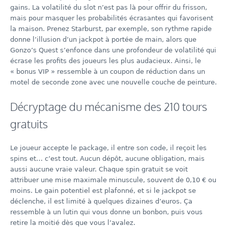
gains. La volatilité du slot n’est pas là pour offrir du frisson,
mais pour masquer les probabilités écrasantes qui favorisent
la maison. Prenez Starburst, par exemple, son rythme rapide
donne l’illusion d’un jackpot à portée de main, alors que
Gonzo’s Quest s’enfonce dans une profondeur de volatilité qui
écrase les profits des joueurs les plus audacieux. Ainsi, le
« bonus VIP » ressemble à un coupon de réduction dans un
motel de seconde zone avec une nouvelle couche de peinture.
Décryptage du mécanisme des 210 tours
gratuits
Le joueur accepte le package, il entre son code, il reçoit les
spins et… c’est tout. Aucun dépôt, aucune obligation, mais
aussi aucune vraie valeur. Chaque spin gratuit se voit
attribuer une mise maximale minuscule, souvent de 0,10 € ou
moins. Le gain potentiel est plafonné, et si le jackpot se
déclenche, il est limité à quelques dizaines d’euros. Ça
ressemble à un lutin qui vous donne un bonbon, puis vous
retire la moitié dès que vous l’avalez.