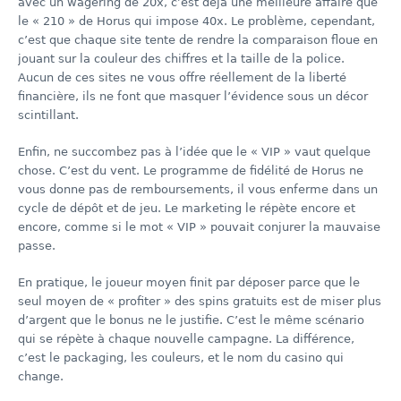
avec un wagering de 20x, c’est déjà une meilleure affaire que
le « 210 » de Horus qui impose 40x. Le problème, cependant,
c’est que chaque site tente de rendre la comparaison floue en
jouant sur la couleur des chiffres et la taille de la police.
Aucun de ces sites ne vous offre réellement de la liberté
financière, ils ne font que masquer l’évidence sous un décor
scintillant.
Enfin, ne succombez pas à l’idée que le « VIP » vaut quelque
chose. C’est du vent. Le programme de fidélité de Horus ne
vous donne pas de remboursements, il vous enferme dans un
cycle de dépôt et de jeu. Le marketing le répète encore et
encore, comme si le mot « VIP » pouvait conjurer la mauvaise
passe.
En pratique, le joueur moyen finit par déposer parce que le
seul moyen de « profiter » des spins gratuits est de miser plus
d’argent que le bonus ne le justifie. C’est le même scénario
qui se répète à chaque nouvelle campagne. La différence,
c’est le packaging, les couleurs, et le nom du casino qui
change.