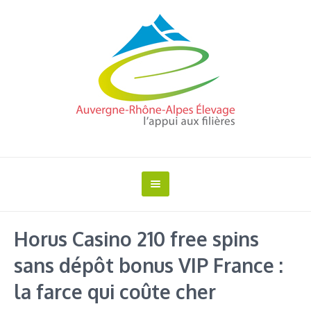
Horus Casino 210 free spins
sans dépôt bonus VIP France :
la farce qui coûte cher