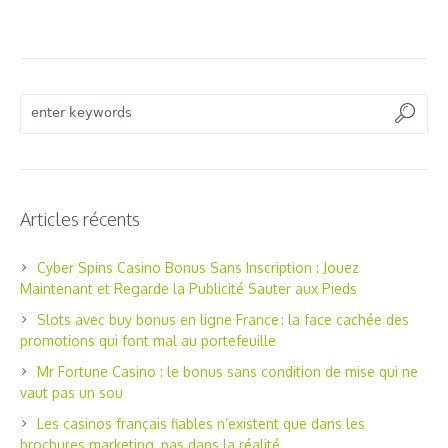
Articles récents
Cyber Spins Casino Bonus Sans Inscription : Jouez
Maintenant et Regarde la Publicité Sauter aux Pieds
Slots avec buy bonus en ligne France : la face cachée des
promotions qui font mal au portefeuille
Mr Fortune Casino : le bonus sans condition de mise qui ne
vaut pas un sou
Les casinos français fiables n’existent que dans les
brochures marketing, pas dans la réalité