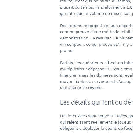
réalité, c’est qu’une partie du temps,
plupart du temps, ils plafonnent à 1,
garantir que le volume de mises soit 
Des forums regorgent de faux experts q
comme preuve d’une méthode infaillib
démonstration. Le résultat : la plupar
d’inscription, ce qui prouve qu’il n’y 
promo.
Parfois, les opérateurs offrent un tab
multiplicateur dépasse 5×. Vous ête
financier, mais les données sont recal
moyen fiable de survivre est d’acce
une source de revenu.
Les détails qui font ou dé
Les interfaces sont souvent louées po
qui ralentissent réellement le joueur.
obligeant à déplacer la souris de faç