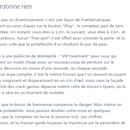
rdonne rien
nt pas un divertissement, c’est une leçon de mathématiques
nt où vous cliquez sur le bouton “Play”, le compteur part de zéro
e. Un instant, vous êtes à 1,2×, le suivant, vous êtes à 3,6×, et
réavis. Aucun “free spin” n’est offert pour consoler la perte, et la
ssi vide que le portefeuille d’un étudiant le jour de paie.
 à une publicité de téléréalité : “VIP treatment” pour ceux qui
 c’est un motel cheap avec un nouveau coup de peinture sur le
es décisions en moins d’une seconde, où chaque seconde
un wipe complet. C’est le même frisson que l’on ressent en jouant
 surgissent et disparaissent en un clin d’œil, mais sans la façade
atilité des crash games dépasse même celle de Gonzo’s Quest, où le
 à zéro en un tournant de roulette.
nt que le bonus de bienvenue compense le danger. Mais même un
de probabilité. Vous pouvez doubler votre mise en quelques
ue le compteur ne fasse le premier tick. Les chiffres
son, et la maison garde toujours la mainmise sur le paramètre de