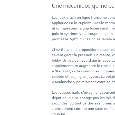
Une mécanique qui ne pa
Les jeux crash en ligne france ne so
appliquées à la cupidité. Dès le mome
et grimpe comme une fusée suralimenté
puis le système vous coupe net, sans p
promesse “gift” du casino se révèle au
Chez Betclic, la proposition ressemble
savent gérer la pression. En réalité,
lobby. Un jeu de hasard qui impose d
supplémentaire augmente le risque d’
à Starburst, où les symboles lumineux
colorée et les jingles joyeux. La vol
« avalanche » peut laisser votre solde
Les joueurs naïfs s’imaginent souve
dépôt double ne change pas les lois 
secondes, ou tout perdre avant même q
s’enchaînent comme une suite de Pois
coupure.