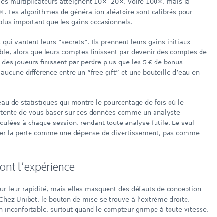
 les multiplicateurs atteignent 10×, 20×, voire 100×, mais la
8×. Les algorithmes de génération aléatoire sont calibrés pour
plus important que les gains occasionnels.
ui vantent leurs “secrets”. Ils prennent leurs gains initiaux
le, alors que leurs comptes finissent par devenir des comptes de
t des joueurs finissent par perdre plus que les 5 € de bonus
a aucune différence entre un “free gift” et une bouteille d’eau en
leau de statistiques qui montre le pourcentage de fois où le
s tenté de vous baser sur ces données comme un analyste
culées à chaque session, rendant toute analyse futile. Le seul
pter la perte comme une dépense de divertissement, pas comme
font l’expérience
ur leur rapidité, mais elles masquent des défauts de conception
 Chez Unibet, le bouton de mise se trouve à l’extrême droite,
on inconfortable, surtout quand le compteur grimpe à toute vitesse.