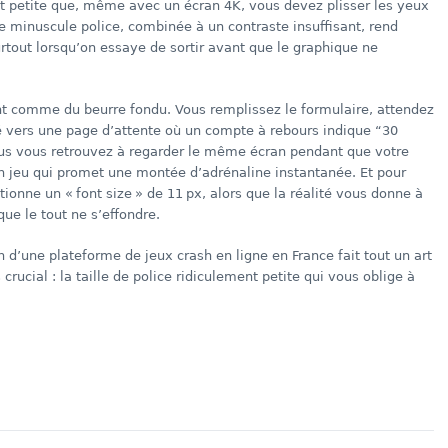
ent petite que, même avec un écran 4K, vous devez plisser les yeux
tte minuscule police, combinée à un contraste insuffisant, rend
rtout lorsqu’on essaye de sortir avant que le graphique ne
lent comme du beurre fondu. Vous remplissez le formulaire, attendez
yé vers une page d’attente où un compte à rebours indique “30
vous vous retrouvez à regarder le même écran pendant que votre
 un jeu qui promet une montée d’adrénaline instantanée. Et pour
tionne un « font size » de 11 px, alors que la réalité vous donne à
 que le tout ne s’effondre.
n d’une plateforme de jeux crash en ligne en France fait tout un art
 crucial : la taille de police ridiculement petite qui vous oblige à
dIn
re