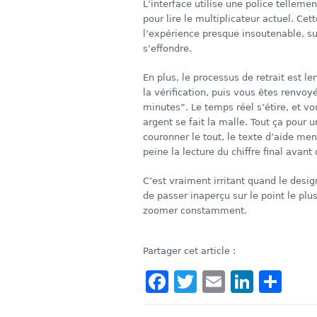
L’interface utilise une police tellem
pour lire le multiplicateur actuel. Ce
l’expérience presque insoutenable, su
s’effondre.
En plus, le processus de retrait est 
la vérification, puis vous êtes renvo
minutes”. Le temps réel s’étire, et 
argent se fait la malle. Tout ça pour
couronner le tout, le texte d’aide men
peine la lecture du chiffre final avant
C’est vraiment irritant quand le desig
de passer inaperçu sur le point le plus
zoomer constamment.
Partager cet article :
Facebook
Twitter
Email
Linke
Sha