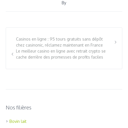
By
Casinos en ligne : 95 tours gratuits sans dépôt
chez casinonic, réclamez maintenant en France
Le meilleur casino en ligne avec retrait crypto se
cache derrière des promesses de profits faciles
Nos filières
Bovin lait