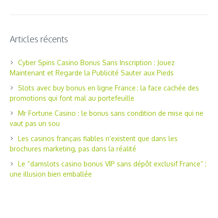
Articles récents
Cyber Spins Casino Bonus Sans Inscription : Jouez
Maintenant et Regarde la Publicité Sauter aux Pieds
Slots avec buy bonus en ligne France : la face cachée des
promotions qui font mal au portefeuille
Mr Fortune Casino : le bonus sans condition de mise qui ne
vaut pas un sou
Les casinos français fiables n’existent que dans les
brochures marketing, pas dans la réalité
Le “damslots casino bonus VIP sans dépôt exclusif France” :
une illusion bien emballée