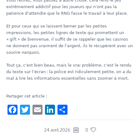
vous retirez, vous passez à autre chose. Cela rend le jeu
extrêmement addictif pour les joueurs qui n’ont pas la
patience d’attendre que le RNG fasse le travail à leur place.
Et pour ceux qui se laissent berner par les petites
impressions, les petites lignes de texte qui promettent un
« gift » de bienvenue, il suffit de se rappeler que les casinos
ne donnent pas vraiment de l’argent, ils le récupèrent avec un
sourire narquois.
Tout ça, c’est bien beau, mais le vrai problème, c’est le rendu
du texte sur l’écran : la police est ridiculement petite, on a du
mal à lire les informations essentielles sans zoomer à mort.
Partager cet article :
Facebook
Twitter
Email
LinkedIn
Share
24 avril 2026
0