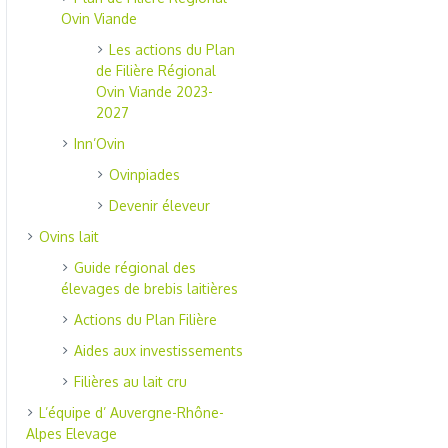
Ovin Viande
Les actions du Plan
de Filière Régional
Ovin Viande 2023-
2027
Inn’Ovin
Ovinpiades
Devenir éleveur
Ovins lait
Guide régional des
élevages de brebis laitières
Actions du Plan Filière
Aides aux investissements
Filières au lait cru
L’équipe d’ Auvergne-Rhône-
Alpes Elevage