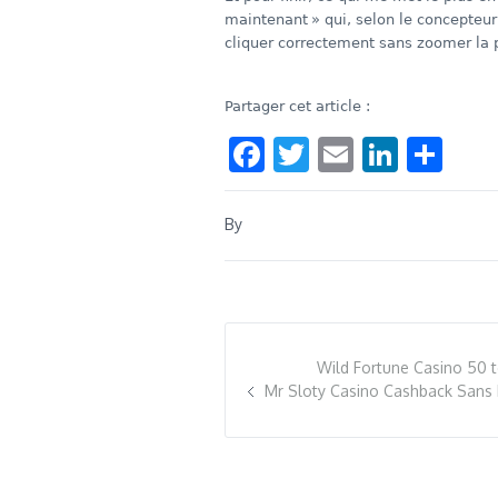
maintenant » qui, selon le concepteur,
cliquer correctement sans zoomer la 
Partager cet article :
Facebook
Twitter
Email
Linke
Sha
By
Wild Fortune Casino 50 to
Mr Sloty Casino Cashback Sans D