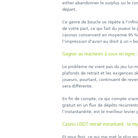
either abandonner le surplus ou le c
départ.
Ce genre de boucle se répète à l’infin
de votre part, ce qui fait du joueur le
casinos conservent en moyenne 95 % d
l’impression d’avoir eu droit à un « bo
Gagner au machines à sous en ligne : la
Le problème ne vient pas du jeu lui-m
plafonds de retrait et les exigences d
joueurs, pourtant, continuent de reve
sera différente.
En fin de compte, ce qui compte vraime
gratuit en un flux de dépôts récurrent
l’instantanéité, est le meilleur levier 
Casino USDT retrait instantané : le myt
Et pour finir, ce qui me met le plus e