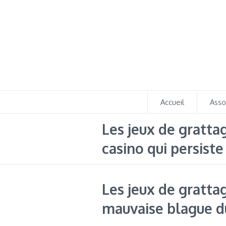
Accueil
Asso
Les jeux de gratta
casino qui persiste
Les jeux de gratta
mauvaise blague du